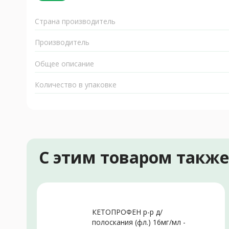
Страна производитель
Производитель
Общее описание
Количество в упаковке
С этим товаром такж
КЕТОПРОФЕН р-р д/
полоскания (фл.) 16мг/мл -