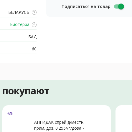
Подписаться на товар
БЕЛАРУСЬ
Биотерра
БАД
60
е покупают
АНГИДАК спрей д/местн.
прим. доз. 0.255мг/доза -