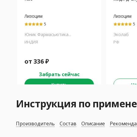
Лизоцим
Лизоцим
5
5
Юник Фармасьютика...
Эколаб
ИНДИЯ
РФ
от
336
₽
Забрать сейчас
Купить
Не
Инструкция по приме
Производитель
Состав
Описание
Рекоменда