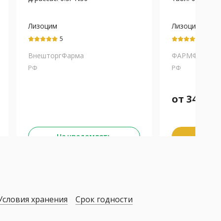
Лизоцим
Лизоцим
5
5
ВнешторгФарма
ФАРМФАБРИК
РФ
РФ
от
340
₽
Забра
Не уведомлять
К
Условия хранения
Срок годности