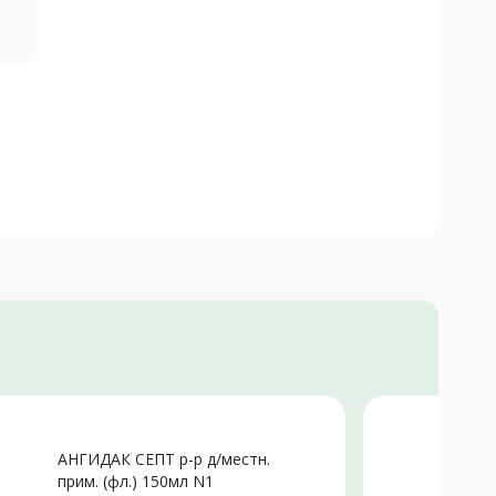
АНГИДАК СЕПТ р-р д/местн.
Т
прим. (фл.) 150мл N1
N