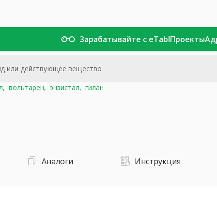
Зарабатывайте с eTabl
Проекты
Ад
л,
вольтарен,
энзистал,
гилан
Аналоги
Инструкция