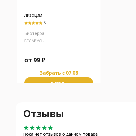
Лизоцим
5
Биотерра
БЕЛАРУСЬ
от
99
₽
Забрать c 07.08
Купить
Отзывы
star
star
star
star
star
Пока нет отзывов о данном товаре