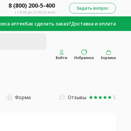
8 (800) 200-5-400
Задать вопрос
( с 8:00 до 22:00 по мск)
реса аптек
Как сделать заказ?
Доставка и оплата
Войти
Избранное
Корзина
Форма
Отзывы
5
star
star
star
star
star