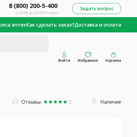
8 (800) 200-5-400
Задать вопрос
( с 8:00 до 22:00 по мск)
реса аптек
Как сделать заказ?
Доставка и оплата
Войти
Избранное
Корзина
Отзывы
5
Наличие
star
star
star
star
star