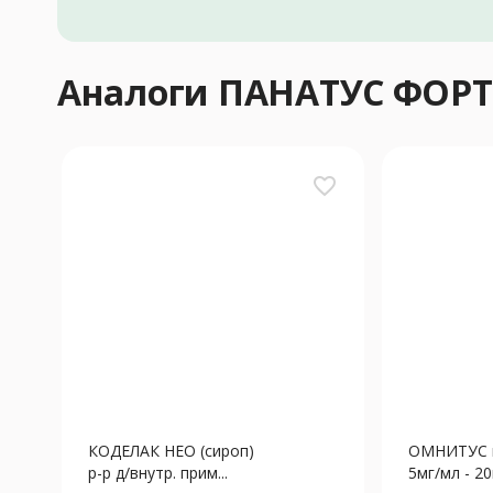
Аналоги ПАНАТУС ФОРТ
favorite_border
КОДЕЛАК НЕО (сироп)
ОМНИТУС к
р-р д/внутр. прим...
5мг/мл - 2