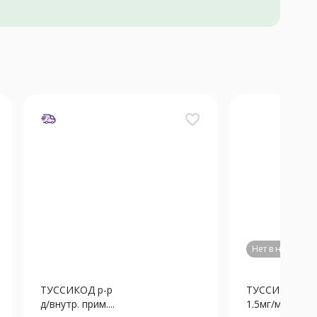
favorite_border
Нет в наличии
ТУССИКОД р-р
ТУССИКОД си
д/внутр. прим....
1.5мг/мл - 15