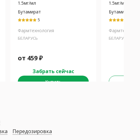
1.5мг/мл
1.5мг/мл
Бутамират
Бутамират
5
5
Фармтехнология
Фармтехнолог
БЕЛАРУСЬ
БЕЛАРУСЬ
от
459
₽
Забрать сейчас
Купить
Не у
я
вка
Передозировка