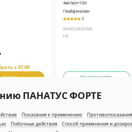
4мг/мл+100
Гвайфенезин
5
КАНОНФАРМА
РФ
₽
рать c 07.08
Купить
Не уведомлять
ению ПАНАТУС ФОРТЕ
ействие
Показания к применению
Противопоказани
дью
Побочные действия
Способ применения и дозиро