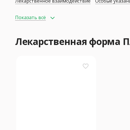
Лекарственное взаимодействие
Особые указан
Показать всё
Лекарственная форма 
favorite_border