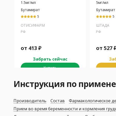
1.5мг/мл
5мг/мл
Бутамират
Бутамират
5
5
ОТИСИФАРМ
ШТАДА
РФ
РФ
от
413
₽
от
527
Забрать сейчас
Заб
Купить
Инструкция по примен
Производитель
Состав
Фармакологическое д
Прием во время беременности и кормления гру