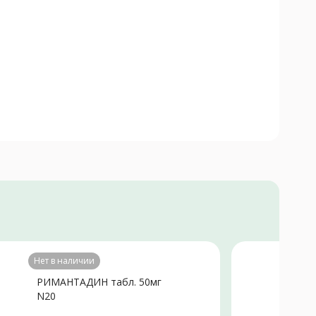
Нет в наличии
РИМАНТАДИН табл. 50мг
Р
N20