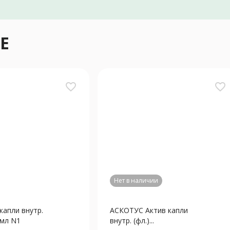
Е
favorite_border
favorite_border
Нет в наличии
апли внутр.
АСКОТУС Актив капли
0мл N1
внутр. (фл.)...