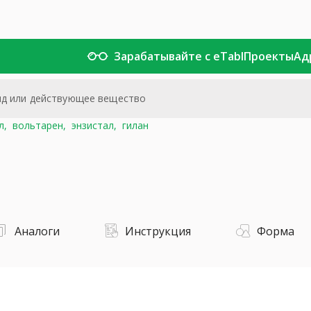
Зарабатывайте с eTabl
Проекты
Ад
л,
вольтарен,
энзистал,
гилан
Аналоги
Инструкция
Форма