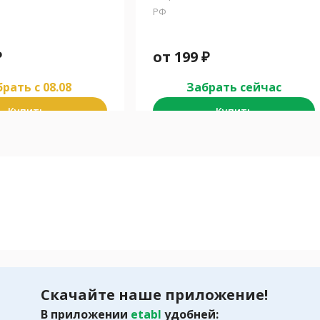
РФ
₽
от
199
₽
рать c 08.08
Забрать сейчас
Купить
Купить
Скачайте наше приложение!
В приложении
etabl
удобней: