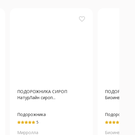
favorite_border
ПОДОРОЖНИКА СИРОП
ПОДОРОЖНИК
НатурЛайн сироп...
Биоинвентика 
Подорожника
Подорожника
ланцетовидного
экстракт
5
5
листьев экстракт
жидкий
Мирролла
Биоинвентика