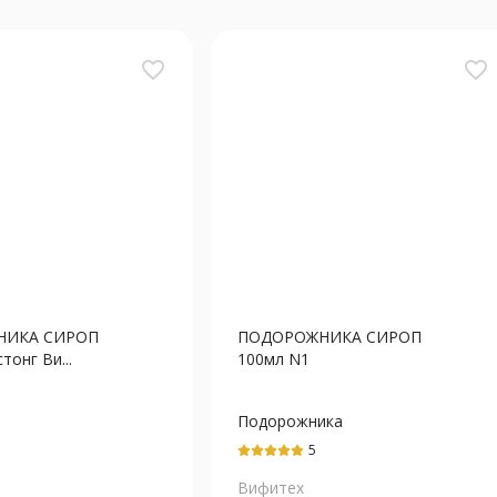
favorite_border
favorite_border
НИКА СИРОП
ПОДОРОЖНИКА СИРОП
тонг Ви...
100мл N1
Подорожника
ланцетовидного
5
экстракт
Вифитех