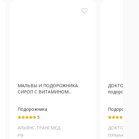
favorite_border
МАЛЬВЫ И ПОДОРОЖНИКА
ДОКТОР ТАЙС
СИРОП С ВИТАМИНОМ...
подорожником 
Подорожника
Подорожника
ланцетовидного
ланцетовидно
5
5
листьев экстракт
экстракт
жидкий
АЛЬЯНС-ТРАНСМЕД
ДОКТОР ТАЙСС
РФ
ГЕРМАНИЯ