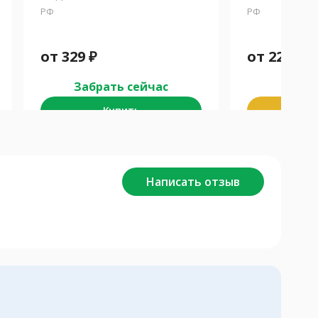
РФ
РФ
от
329
₽
от
221
₽
Забрать сейчас
Забра
Купить
К
Написать отзыв