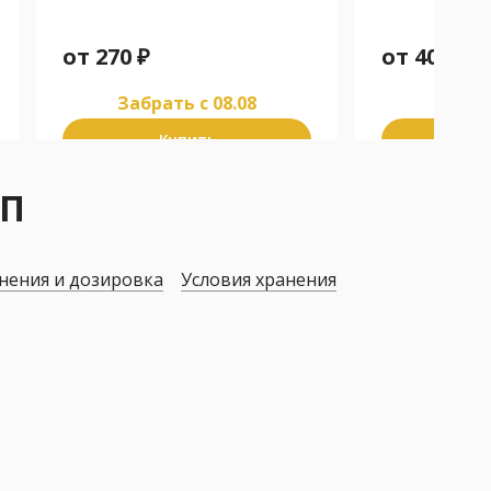
от
270
₽
от
402
₽
Забрать c 08.08
Забра
Купить
К
ОП
нения и дозировка
Условия хранения