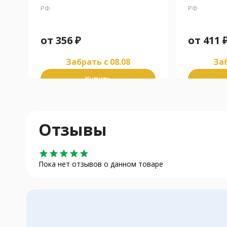
РФ
РФ
от
356
₽
от
411
Забрать c 08.08
Заб
Купить
Отзывы
star
star
star
star
star
Пока нет отзывов о данном товаре