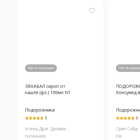
favorite_border
Нет в наличии
Нет в нали
ЭВКАБАЛ сироп от
ПОДОРОЖ
кашля (фл.) 100мл N1
Консумед ви
Подорожника
Подорожн
большого листьев
большого 
5
5
экстракт+Тимьяна
экстракт
обыкновенного травы
Атена Драг Деливе...
Грин Сайд
экстракт
ГЕРМАНИЯ
РФ