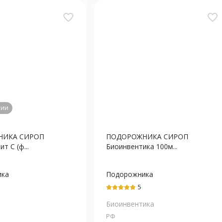
favorite_border
favorite_border
чии
НИКА СИРОП
ПОДОРОЖНИКА СИРОП
т С (ф...
Биоинвентика 100м...
ика
Подорожника
листьев
экстракт
5
Биоинвентика
РФ