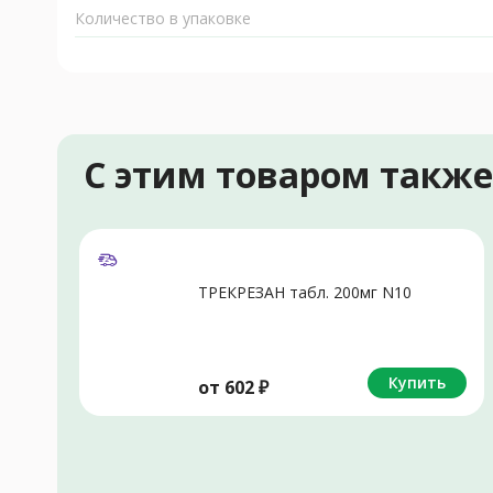
Количество в упаковке
С этим товаром такж
ТРЕКРЕЗАН табл. 200мг N10
Купить
от
602
₽