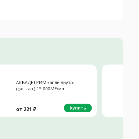
Не
АКВАДЕТРИМ капли внутр.
В
(фл.-кап.) 15 000МЕ/мл -
т
10мл N1
N
Купить
от
221
₽