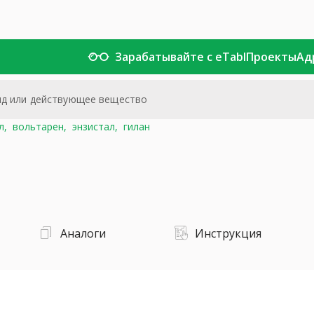
Зарабатывайте с eTabl
Проекты
Ад
л,
вольтарен,
энзистал,
гилан
Аналоги
Инструкция