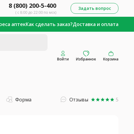
8 (800) 200-5-400
Задать вопрос
( с 8:00 до 22:00 по мск)
реса аптек
Как сделать заказ?
Доставка и оплата
Войти
Избранное
Корзина
Форма
Отзывы
5
star
star
star
star
star