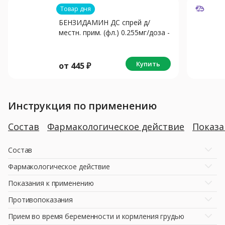
Товар дня
БЕНЗИДАМИН ДС спрей д/
местн. прим. (фл.) 0.255мг/доза -
30мл N1
Купить
от
445
₽
Инструкция по применению
Состав
Фармакологическое действие
Показ
Состав
Фармакологическое действие
Показания к применению
Противопоказания
Прием во время беременности и кормления грудью