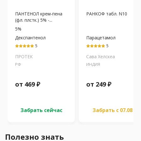
ПАНТЕНОЛ крем-пена
РАНКОФ табл. N10
(фл. плстк.) 5% -...
5%
Декспантенол
Парацетамол
5
5
ПРОТЕК
Сава Хелскеа
РФ
ИНДИЯ
от
469
₽
от
249
₽
Забрать сейчас
Забрать c 07.08
Полезно знать