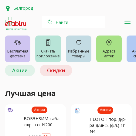
Белгород
Найти
интернет-аптека
Бесплатная
Скачать
Избранные
Адреса
А
доставка
приложение
товары
аптек
с
Акции
Скидки
Лучшая цена
Акция
Акция
ВОБЭНЗИМ табл.
НЕОТОН пор. д/р-
кшр. п.о. N200
ра д/инф. (фл.) 1г
N4