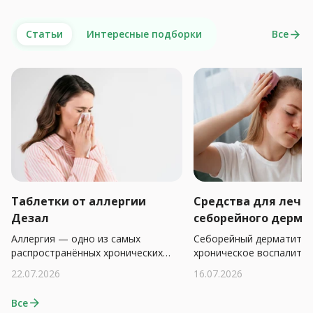
Статьи
Интересные подборки
Все
arrow_forward
Таблетки от аллергии
Средства для лече
Дезал
себорейного дерма
Аллергия — одно из самых
Себорейный дерматит 
распространённых хронических
хроническое воспалите
заболеваний в мире. По данным
заболевание кожи, кото
22.07.2026
16.07.2026
ВОЗ, от различных её форм
проявляется шелушение
страдает до 30% населения
покраснением и зудом на
Все
arrow_forward
планеты. Сезонный поллиноз,
богатых сальными желез