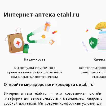
круглогодичный ринит, крапивница
(особенно крылья носа, 
— все эти состояния существенно
лоб), волосистая часть 
снижают качество жизни, мешают
Интернет-аптека etabl.ru
заушные области, грудь,
спать, работать и просто
данным разных авторов,
находиться на улице в период
страдает 3–5% взрослог
цветения. Современные
населения, а у младенце
антигистаминные препараты
месяцев жизни он встре
третьего поколения, к которым
виде «молочных корочек
относится Дезал, позволяют
быстро и безопасно купировать
симптомы, не вызывая сонливости
и не снижая концентрации
Надежность
Качест
внимания.
Мы сотрудничаем только с
Все товары прохо
проверенными производителями и
контроль и соо
официальными поставщиками.
стандар
Откройте мир здоровья и комфорта с etabl.ru!
Интернет-аптека etabl.ru — это современная онлайн-
платформа для заказа лекарств и медицинских товаров с
удобной доставкой. Мы создаем комфортные условия для