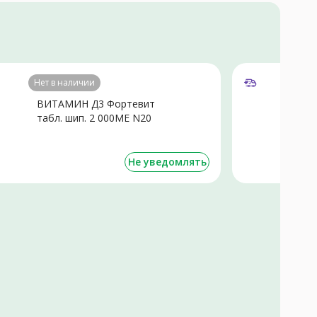
Нет в наличии
ВИТАМИН Д3 Фортевит
Т
табл. шип. 2 000МЕ N20
Не уведомлять
о