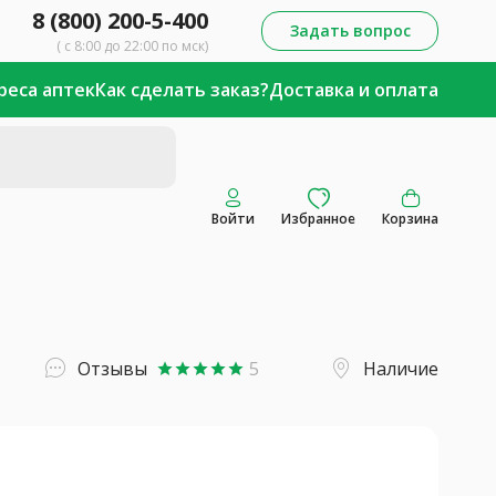
8 (800) 200-5-400
Задать вопрос
( с 8:00 до 22:00 по мск)
реса аптек
Как сделать заказ?
Доставка и оплата
Войти
Избранное
Корзина
Отзывы
5
Наличие
star
star
star
star
star