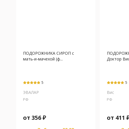
ПОДОРОЖНИКА СИРОП с
ПОДОРОЖ
мать-и-мачехой (ф...
Доктор Вис
5
5
ЭВАЛАР
Вис
РФ
РФ
от
356
₽
от
411