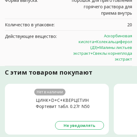
Форма выпуска:
порошок для приготовления
горячего раствора для
приема внутрь
Количество в упаковке:
20
Аскорбиновая
Действующее вещество:
кислота+Колекальциферол
(Д3)+Малины листьев
экстракт+Свеклы корнеплода
экстракт
С этим товаром покупают
Нет в наличии
ЦИНК+D+С+КВЕРЦЕТИН
Фортевит табл. 0.27г N50
Не уведомлять