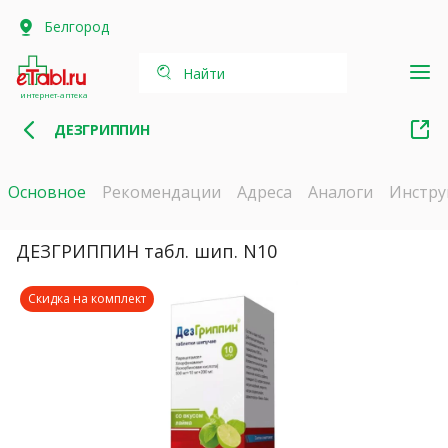
Белгород
Найти
интернет-аптека
ДЕЗГРИППИН
Основное
Рекомендации
Адреса
Аналоги
Инстру
ДЕЗГРИППИН табл. шип. N10
Скидка на комплект