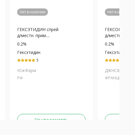
Нет в наличии
Нет в наличии
ГЕКСЭТИДИН спрей
ГЕКСОРАЛ аэр
д/местн. прим....
д/местн. прим. 0
0.2%
0.2%
Гексэтидин
Гексэтидин
5
5
ЮжФарм
ДЖНС&ДЖНС
РФ
ФРАНЦИЯ
Не уведомлять
Не у