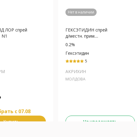
Нет в наличии
Д ЛОР спрей
ГЕКСЭТИДИН спрей
л N1
д/местн. прим....
0.2%
Гексэтидин
5
РМ
АКРИХИН
МОЛДОВА
₽
рать c 07.08
Купить
Не уведомлять