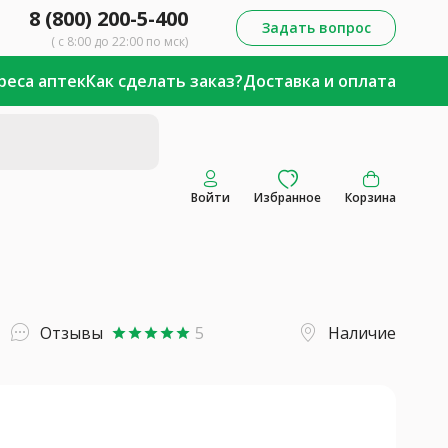
8 (800) 200-5-400
Задать вопрос
( с 8:00 до 22:00 по мск)
реса аптек
Как сделать заказ?
Доставка и оплата
Войти
Избранное
Корзина
Отзывы
5
Наличие
star
star
star
star
star