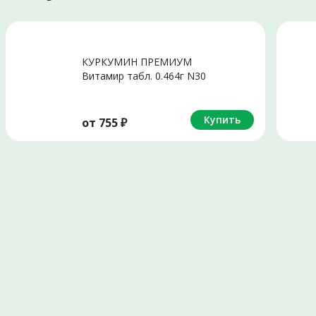
КУРКУМИН ПРЕМИУМ
Витамир табл. 0.464г N30
Купить
от
755
₽