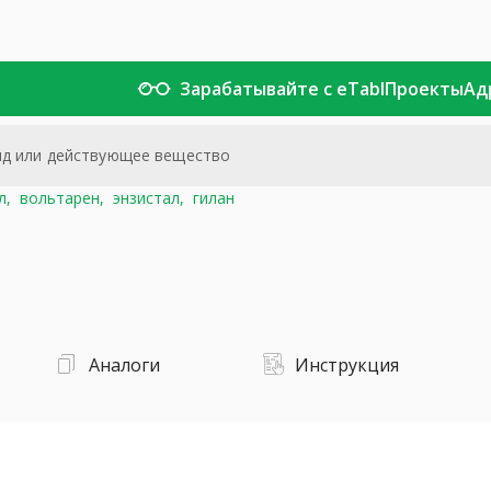
Зарабатывайте с eTabl
Проекты
Ад
л,
вольтарен,
энзистал,
гилан
Аналоги
Инструкция