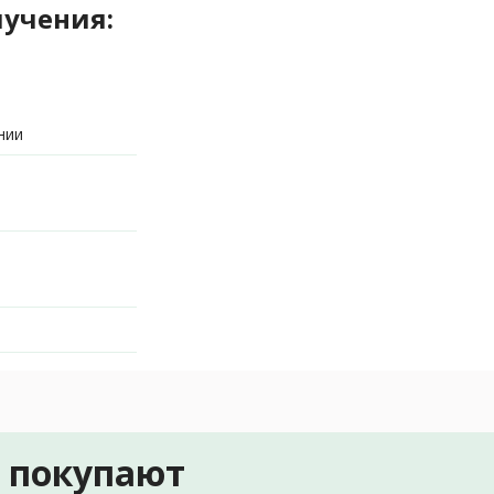
лучения:
нии
е покупают