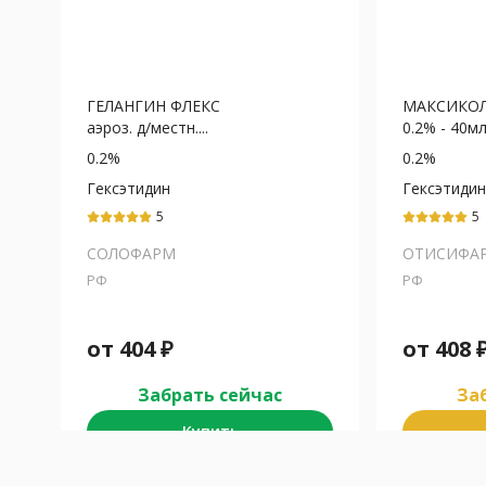
ГЕЛАНГИН ФЛЕКС
МАКСИКОЛ
аэроз. д/местн....
0.2% - 40м
0.2%
0.2%
Гексэтидин
Гексэтидин
5
5
СОЛОФАРМ
ОТИСИФА
РФ
РФ
от
404
₽
от
408
Забрать сейчас
Заб
Купить