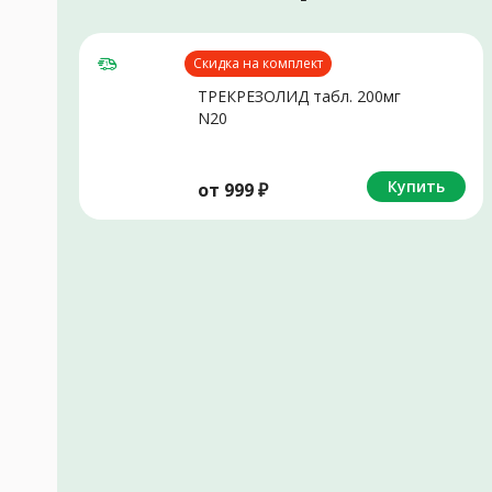
Скидка на комплект
ТРЕКРЕЗОЛИД табл. 200мг
N20
Купить
от
999
₽