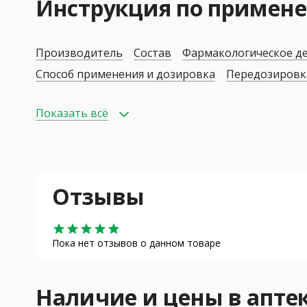
Инструкция по приме
Производитель
Состав
Фармакологическое д
Способ применения и дозировка
Передозировк
Показать всё
Отзывы
star
star
star
star
star
Пока нет отзывов о данном товаре
Наличие и цены в апт