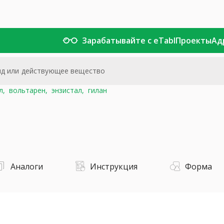
Зарабатывайте с eTabl
Проекты
Ад
л,
вольтарен,
энзистал,
гилан
Аналоги
Инструкция
Форма