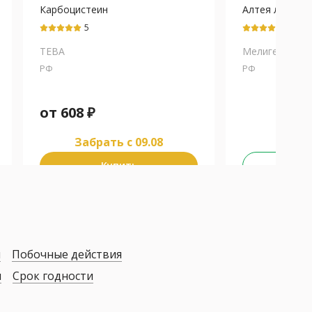
Карбоцистеин
Алтея лекарс
корней
5
5
экстракт+Аск
ТЕВА
кислота+Мал
Мелиген
листьев
РФ
РФ
экстракт+Под
большого лис
экстракт
от
608
₽
Забрать c 09.08
Купить
Не у
я
Побочные действия
я
Срок годности