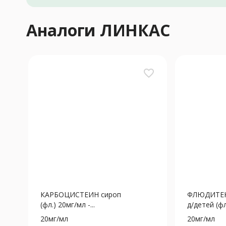
Аналоги ЛИНКАС
favorite_border
КАРБОЦИСТЕИН сироп
ФЛЮДИТЕК
(фл.) 20мг/мл -...
д/детей (фл.
20мг/мл
20мг/мл