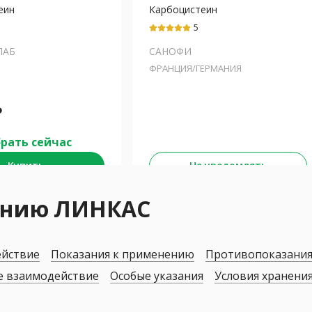
еин
Карбоцистеин
5
ЛАБ
САНОФИ
ФРАНЦИЯ/ГЕРМАНИЯ
₽
рать сейчас
Купить
Не уведомлять
ению ЛИНКАС
ействие
Показания к применению
Противопоказани
е взаимодействие
Особые указания
Условия хранени