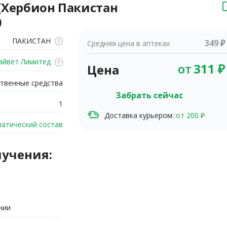
 (Хербион Пакистан
)
ПАКИСТАН
349 ₽
Средняя цена в аптеках
айвет Лимитед
от
311
₽
Цена
твенные средства
Забрать сейчас
1
Доставка курьером:
от 200 ₽
атический состав
лучения:
нии