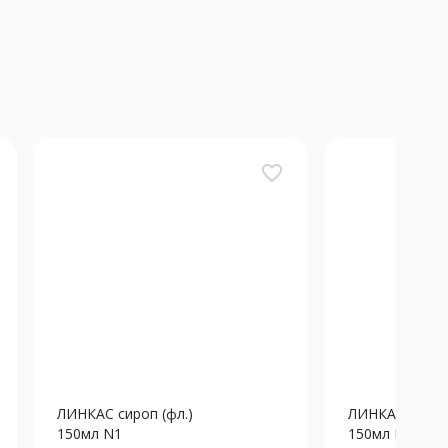
favorite_border
ЛИНКАС сироп (фл.)
ЛИНКАС сироп 
150мл N1
150мл N1 Виш