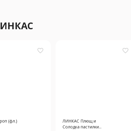
ЛИНКАС
favorite_border
favorite_border
оп (фл.)
ЛИНКАС Плющ и
Солодка пастилки...