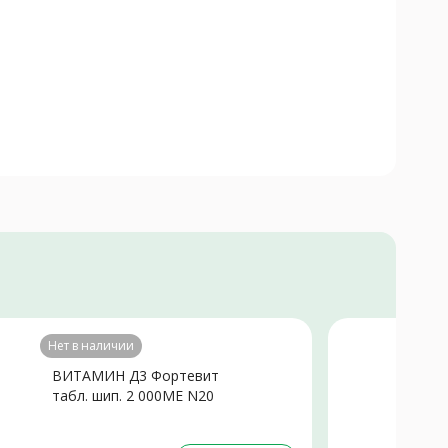
Нет в наличии
ВИТАМИН Д3 Фортевит
А
табл. шип. 2 000МЕ N20
(
1