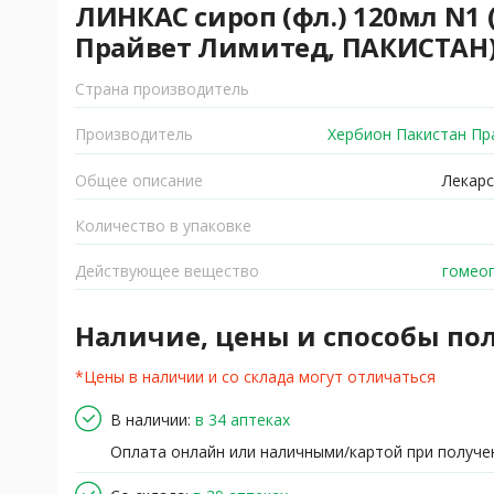
ЛИНКАС сироп (фл.) 120мл N1
Прайвет Лимитед, ПАКИСТАН
Страна производитель
Производитель
Хербион Пакистан Пр
Общее описание
Лекарс
Количество в упаковке
Действующее вещество
гомеоп
Наличие, цены и способы по
*Цены в наличии и со склада могут отличаться
В наличии:
в 34 аптеках
Оплата онлайн или наличными/картой при получе