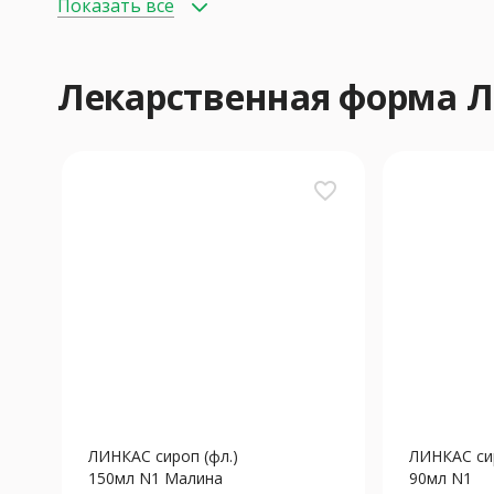
Показать всё
Лекарственная форма 
favorite_border
ЛИНКАС сироп (фл.)
ЛИНКАС сир
150мл N1 Малина
90мл N1