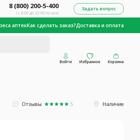
8 (800) 200-5-400
Задать вопрос
( с 8:00 до 22:00 по мск)
реса аптек
Как сделать заказ?
Доставка и оплата
Войти
Избранное
Корзина
Отзывы
5
Наличие
star
star
star
star
star