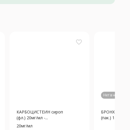
favorite_border
Нет в наличии
КАРБОЦИСТЕИН сироп
БРОНХОМИШК
(фл.) 20мг/мл -...
(пак.) 1.47г N1
20мг/мл