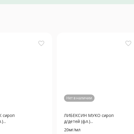
favorite_border
favorite_border
Нет в наличии
 сироп
ЛИБЕКСИН МУКО сироп
)...
д/детей (фл.)...
20мг/мл