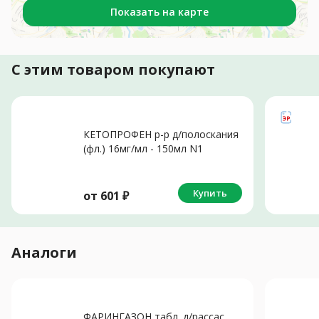
Показать на карте
С этим товаром покупают
КЕТОПРОФЕН р-р д/полоскания
(фл.) 16мг/мл - 150мл N1
Купить
от
601
₽
Аналоги
ФАРИНГАЗОН табл. д/рассас.