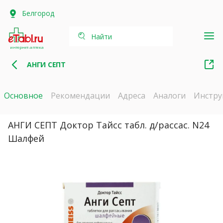
Белгород
Найти
интернет-аптека
АНГИ СЕПТ
Основное
Рекомендации
Адреса
Аналоги
Инстру
АНГИ СЕПТ Доктор Тайсс табл. д/рассас. N24
Шалфей