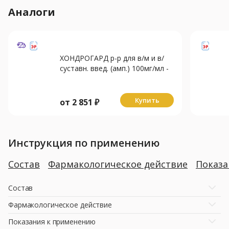
Аналоги
ХОНДРОГАРД р-р для в/м и в/
суставн. введ. (амп.) 100мг/мл -
2мл N10
Купить
от
2 851
₽
Инструкция по применению
Состав
Фармакологическое действие
Показ
Состав
Фармакологическое действие
Показания к применению