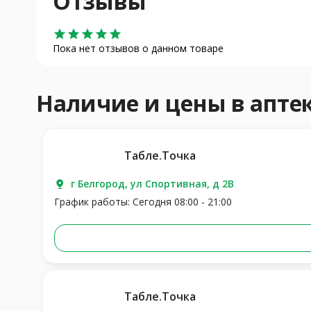
Отзывы
star
star
star
star
star
Пока нет отзывов о данном товаре
Наличие и цены в апт
Табле.Точка
г Белгород, ул Спортивная, д 2В
График работы: Сегодня 08:00 - 21:00
Табле.Точка