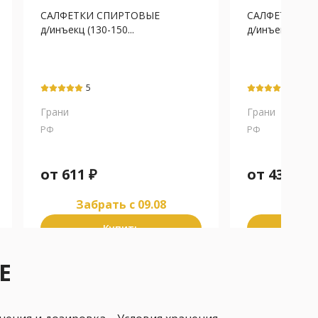
САЛФЕТКИ СПИРТОВЫЕ
САЛФЕТКИ С
д/инъекц (130-150...
д/инъекц 200х2
5
5
Грани
Грани
РФ
РФ
от
611
₽
от
436
₽
Забрать c 09.08
Забра
Купить
К
Е