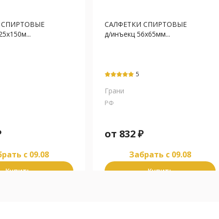
 СПИРТОВЫЕ
САЛФЕТКИ СПИРТОВЫЕ
5х150м...
д/инъекц 56х65мм...
5
Грани
РФ
₽
от
832
₽
рать c 09.08
Забрать c 09.08
Купить
Купить