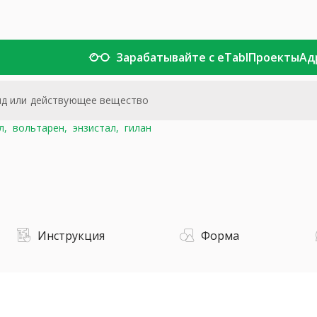
Зарабатывайте с eTabl
Проекты
Ад
л,
вольтарен,
энзистал,
гилан
Инструкция
Форма