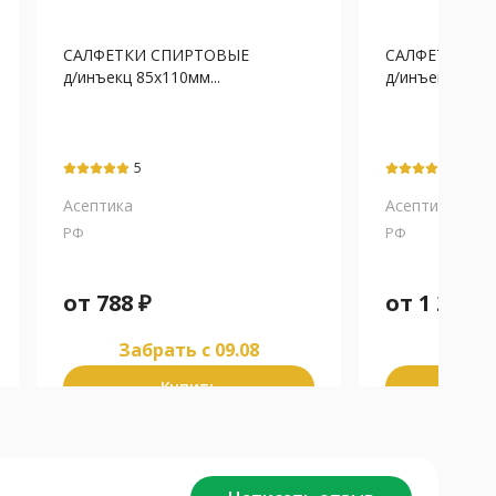
САЛФЕТКИ СПИРТОВЫЕ
САЛФЕТКИ С
д/инъекц 85х110мм...
д/инъекц 30х60
5
5
Асептика
Асептика
РФ
РФ
от
788
₽
от
1 299
₽
Забрать c 09.08
Забра
Купить
К