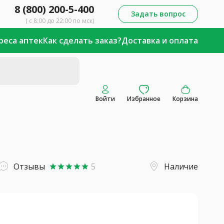
8 (800) 200-5-400
Задать вопрос
( с 8:00 до 22:00 по мск)
реса аптек
Как сделать заказ?
Доставка и оплата
Войти
Избранное
Корзина
Отзывы
5
Наличие
star
star
star
star
star