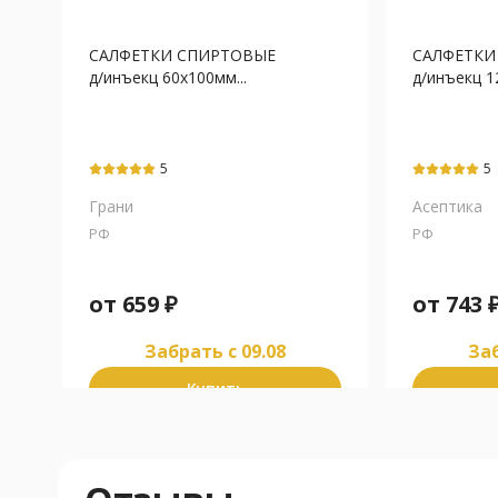
САЛФЕТКИ СПИРТОВЫЕ
САЛФЕТКИ
д/инъекц 60х100мм...
д/инъекц 12
5
5
Грани
Асептика
РФ
РФ
от
659
₽
от
743
Забрать c 09.08
Заб
Купить