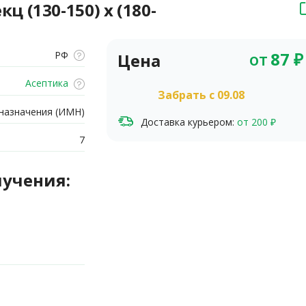
(130-150) х (180-
от
87
₽
РФ
Цена
Асептика
Забрать c 09.08
назначения (ИМН)
Доставка курьером:
от 200 ₽
7
лучения: