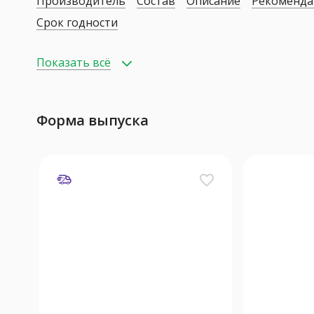
Производитель
Состав
Описание
Рекоменда
Срок годности
Показать всё
Форма выпуска
favorite_border