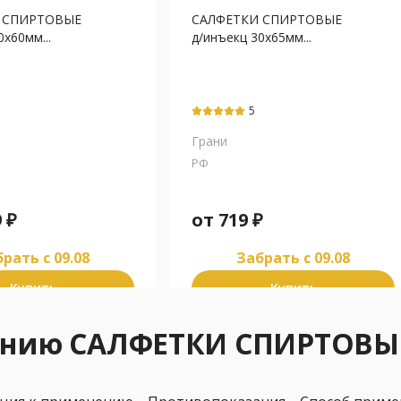
 СПИРТОВЫЕ
САЛФЕТКИ СПИРТОВЫЕ
0х60мм...
д/инъекц 30х65мм...
5
Грани
РФ
9
₽
от
719
₽
рать c 09.08
Забрать c 09.08
Купить
Купить
нению САЛФЕТКИ СПИРТОВЫ