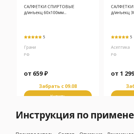
САЛФЕТКИ СПИРТОВЫЕ
САЛФЕТКИ
д/инъекц 60х100мм...
д/инъекц 3
5
5
Грани
Асептика
РФ
РФ
от
659
₽
от
1 29
Забрать c 09.08
Заб
Купить
Инструкция по приме