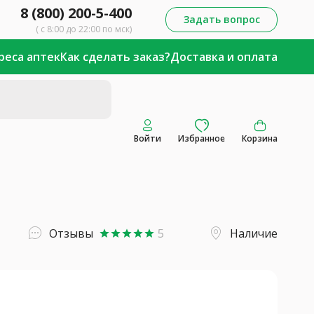
8 (800) 200-5-400
Задать вопрос
( с 8:00 до 22:00 по мск)
реса аптек
Как сделать заказ?
Доставка и оплата
Войти
Избранное
Корзина
Отзывы
5
Наличие
star
star
star
star
star