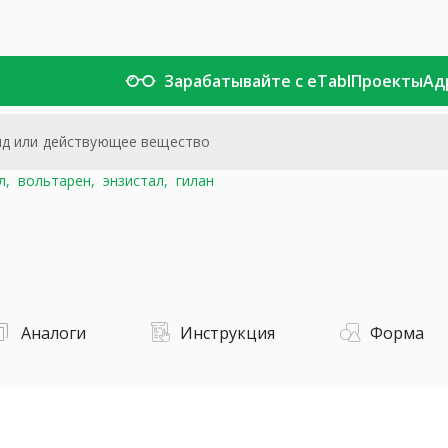
Зарабатывайте с eTabl
Проекты
Ад
л,
вольтарен,
энзистал,
гилан
Аналоги
Инструкция
Форма