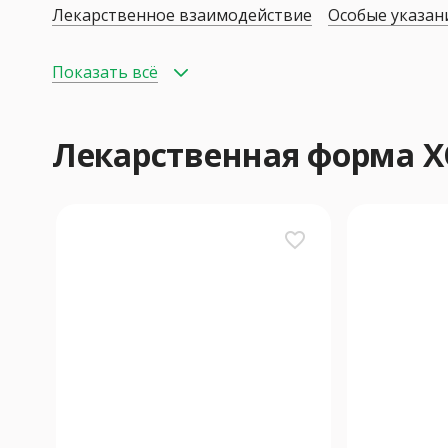
Лекарственное взаимодействие
Особые указан
Показать всё
Лекарственная форма
favorite_border