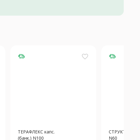
favorite_border
ТЕРАФЛЕКС капс.
СТРУКТУМ кап
(банк.) N100
N60