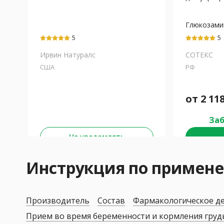
Глюкозами
сульфат+Х
5
5
сульфат
Ирвин Натуралс
СОТЕКС
США
РФ
от
2 11
Заб
Не уведомлять
Инструкция по приме
Производитель
Состав
Фармакологическое д
Прием во время беременности и кормления гру