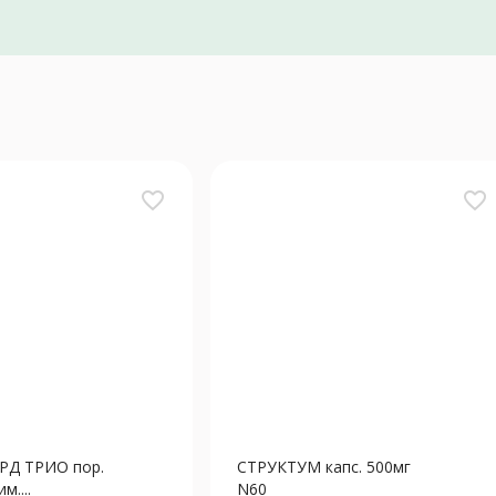
favorite_border
favorite_border
Д ТРИО пор.
СТРУКТУМ капс. 500мг
м....
N60