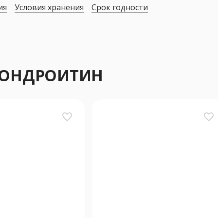
ия
Условия хранения
Срок годности
 ХОНДРОИТИН
favorite_border
favorite_border