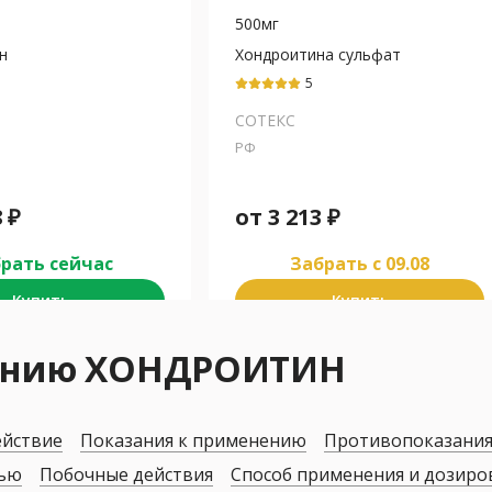
500мг
н
Хондроитина сульфат
ондроитина
5
СОТЕКС
РФ
8
₽
от
3 213
₽
рать сейчас
Забрать c 09.08
Купить
Купить
нению ХОНДРОИТИН
ействие
Показания к применению
Противопоказани
дью
Побочные действия
Способ применения и дозиро