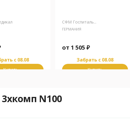
едикал
СФМ Госпиталь...
ГЕРМАНИЯ
₽
от
1 505
₽
рать c 08.08
Забрать c 08.08
Купить
Купить
3хкомп N100