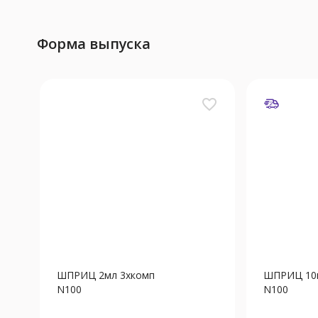
Форма выпуска
favorite_border
ШПРИЦ 2мл 3хкомп
ШПРИЦ 10
N100
N100