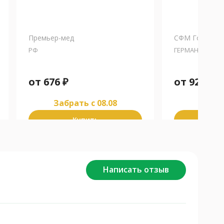
Премьер-мед
СФМ Госпиталь
РФ
ГЕРМАНИЯ
от
676
₽
от
926
₽
Забрать c 08.08
Забра
Купить
К
Написать отзыв