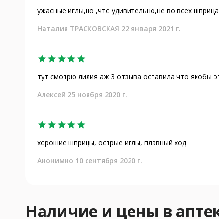
ужасные иглы,но ,что удивительно,не во всех шприца
Наталия ТРАСКОВСКАЯ 22 января 2021 г.
star
star
star
star
star
тут смотрю лилия аж 3 отзыва оставила что якобы э
Алексей 25 ноября 2020 г.
star
star
star
star
star
хорошие шприцы, острые иглы, плавный ход
Анонимно 10 сентября 2020 г.
Наличие и цены в апт