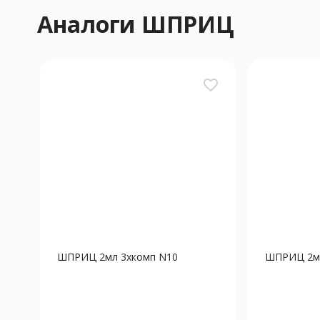
Аналоги ШПРИЦ
favorite_border
ШПРИЦ 2мл 3хкомп N10
ШПРИЦ 2мл