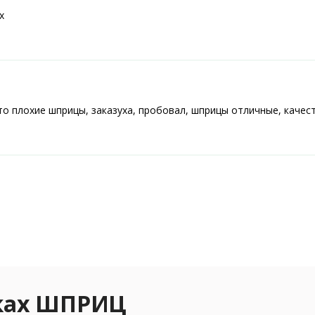
х
то плохие шприцы, заказуха, пробовал, шприцы отличные, качест
еках ШПРИЦ