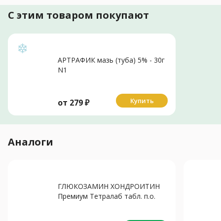
С этим товаром покупают
АРТРАФИК мазь (туба) 5% - 30г
N1
Купить
от
279
₽
Аналоги
ГЛЮКОЗАМИН ХОНДРОИТИН
Премиум Тетралаб табл. п.о.
(банк.) 1.44г N60