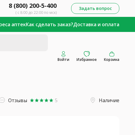
8 (800) 200-5-400
Задать вопрос
( с 8:00 до 22:00 по мск)
реса аптек
Как сделать заказ?
Доставка и оплата
Войти
Избранное
Корзина
Отзывы
5
Наличие
star
star
star
star
star