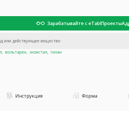
Зарабатывайте с eTabl
Проекты
Ад
л,
вольтарен,
энзистал,
гилан
Инструкция
Форма