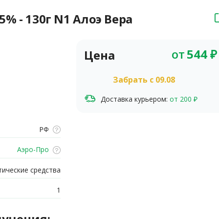
5% - 130г N1 Алоэ Вера
от
544
₽
Цена
Забрать c 09.08
Доставка курьером:
от 200 ₽
РФ
Аэро-Про
ические средства
1
лучения: