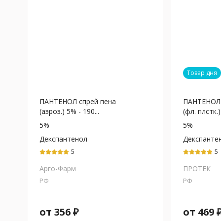
Товар дня
ПАНТЕНОЛ спрей пена
ПАНТЕНОЛ 
(аэроз.) 5% - 190...
(фл. плстк.) 
5%
5%
Декспантенол
Декспанте
5
5
Арго-Фарм
ПРОТЕК
РФ
РФ
от
356
₽
от
469