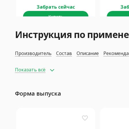
Забрать сейчас
Заб
Купить
Инструкция по приме
Производитель
Состав
Описание
Рекоменда
Показать всё
Форма выпуска
favorite_border