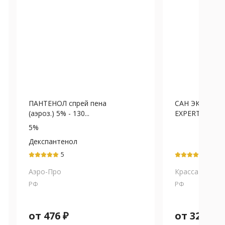
ПАНТЕНОЛ спрей пена
САН ЭКСПЕРТ 
(аэроз.) 5% - 130...
EXPERT) спрей 
5%
Декспантенол
5
5
Аэро-Про
Красса-Косме
РФ
РФ
от
476
₽
от
320
₽