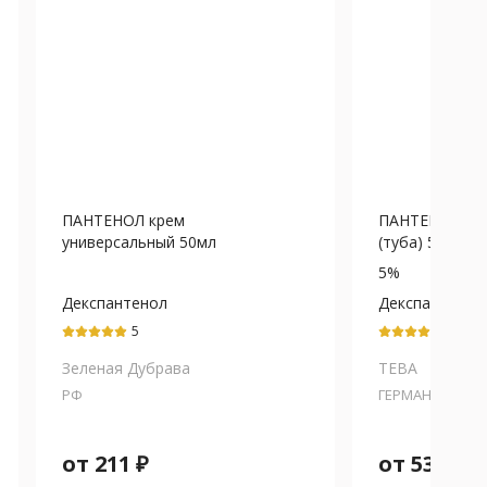
ПАНТЕНОЛ крем
ПАНТЕНОЛ ТЕ
универсальный 50мл
(туба) 5% - 35
5%
Декспантенол
Декспантенол
5
5
Зеленая Дубрава
ТЕВА
РФ
ГЕРМАНИЯ
от
211
₽
от
536
₽