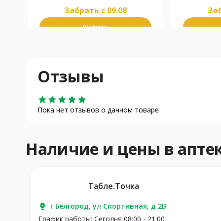
Забрать c 09.08
Заб
Купить
Отзывы
star
star
star
star
star
Пока нет отзывов о данном товаре
Наличие и цены в апт
Табле.Точка
г Белгород, ул Спортивная, д 2В
График работы: Сегодня 08:00 - 21:00