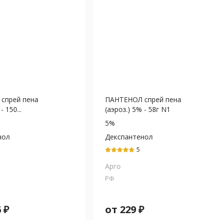
спрей пена
ПАНТЕНОЛ спрей пена
- 150...
(аэроз.) 5% - 58г N1
5%
нол
Декспантенол
5
Арго
РФ
6
₽
от
229
₽