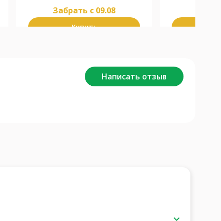
Забрать c 09.08
Забра
Купить
К
Написать отзыв
keyboard_arrow_down