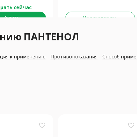
рать сейчас
Купить
Не уведомлять
нению ПАНТЕНОЛ
ция к применению
Противопоказания
Способ приме
favorite_border
favorite_border