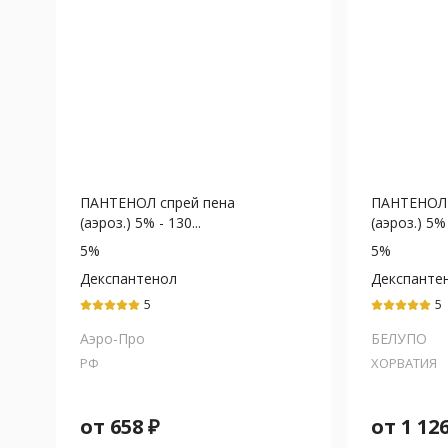
ПАНТЕНОЛ спрей пена
ПАНТЕНОЛ 
(аэроз.) 5% - 130...
(аэроз.) 5% 
5%
5%
Декспантенол
Декспанте
5
5
Аэро-Про
БЕЛУПО
РФ
ХОРВАТИЯ
от
658
₽
от
1 12