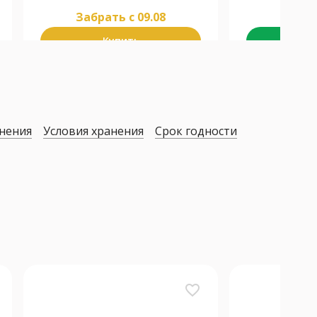
Забрать c 09.08
Забра
Купить
К
нения
Условия хранения
Срок годности
favorite_border