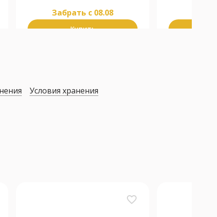
Забрать c 08.08
Забра
Купить
К
нения
Условия хранения
favorite_border