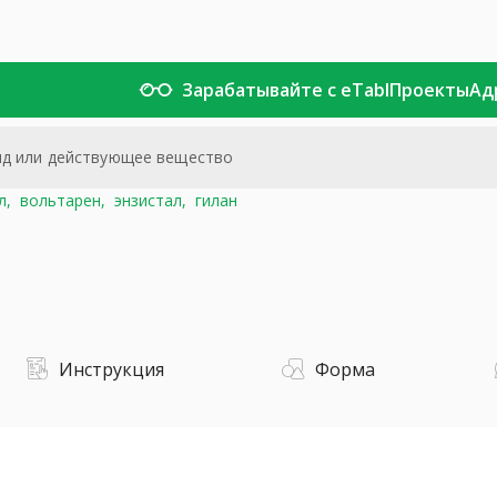
Зарабатывайте с eTabl
Проекты
Ад
л,
вольтарен,
энзистал,
гилан
Инструкция
Форма