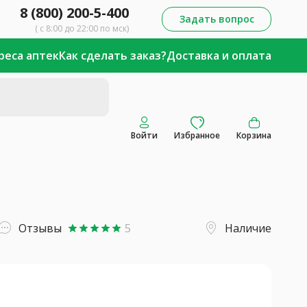
8 (800) 200-5-400
Задать вопрос
( с 8:00 до 22:00 по мск)
реса аптек
Как сделать заказ?
Доставка и оплата
Войти
Избранное
Корзина
Отзывы
5
Наличие
star
star
star
star
star