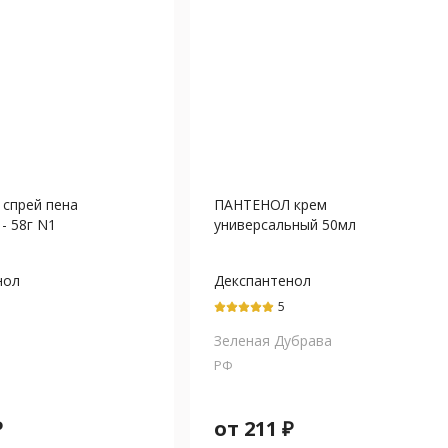
спрей пена
ПАНТЕНОЛ крем
 - 58г N1
универсальный 50мл
нол
Декспантенол
5
Зеленая Дубрава
РФ
₽
от
211
₽