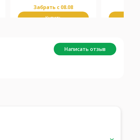
Забрать c 08.08
Забра
Купить
К
Написать отзыв
keyboard_arrow_down