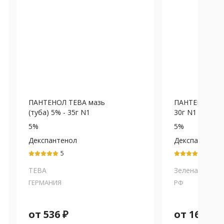
ПАНТЕНОЛ ТЕВА мазь
ПАНТЕНОЛ маз
(туба) 5% - 35г N1
30г N1
5%
5%
Декспантенол
Декспантенол
5
5
ТЕВА
Зеленая Дубр
ГЕРМАНИЯ
РФ
от
536
₽
от
169
₽