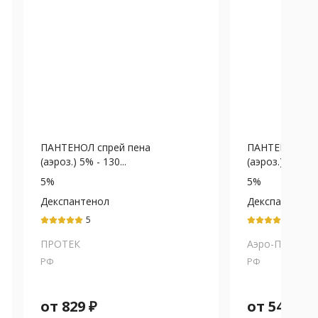
ПАНТЕНОЛ спрей пена
ПАНТЕНОЛ спр
(аэроз.) 5% - 130...
(аэроз.) 5% - 13
5%
5%
Декспантенол
Декспантенол
5
5
ПРОТЕК
Аэро-Про
РФ
РФ
от
829
₽
от
544
₽