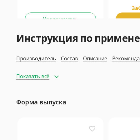
Заб
Не уведомлять
Инструкция по приме
Производитель
Состав
Описание
Рекоменда
Показать всё
Форма выпуска
favorite_border