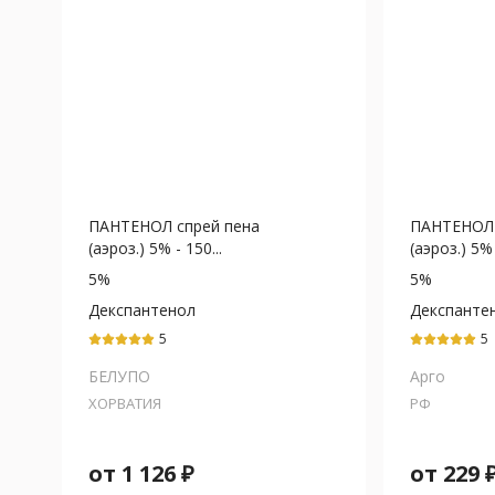
ПАНТЕНОЛ спрей пена
ПАНТЕНОЛ 
(аэроз.) 5% - 150...
(аэроз.) 5%
5%
5%
Декспантенол
Декспанте
5
5
БЕЛУПО
Арго
ХОРВАТИЯ
РФ
от
1 126
₽
от
229