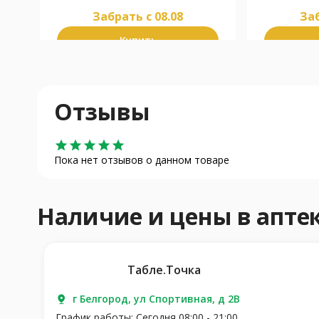
Забрать c 08.08
Заб
Купить
Отзывы
star
star
star
star
star
Пока нет отзывов о данном товаре
Наличие и цены в апт
Табле.Точка
г Белгород, ул Спортивная, д 2В
График работы: Сегодня 08:00 - 21:00