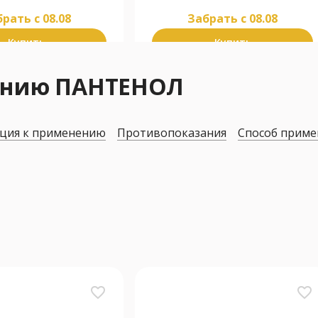
рать c 08.08
Забрать c 08.08
Купить
Купить
нению ПАНТЕНОЛ
ция к применению
Противопоказания
Способ приме
favorite_border
favorite_border