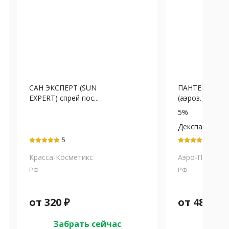
САН ЭКСПЕРТ (SUN
ПАНТЕНОЛ спр
EXPERT) спрей пос...
(аэроз.) 5% - 13
5%
Декспантенол
5
5
Красса-Косметикс
Аэро-Про
РФ
РФ
от
320
₽
от
486
₽
Забрать сейчас
Забра