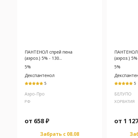
ПАНТЕНОЛ спрей пена
ПАНТЕНОЛ 
(аэроз.) 5% - 130...
(аэроз.) 5% 
5%
5%
Декспантенол
Декспанте
5
5
Аэро-Про
БЕЛУПО
РФ
ХОРВАТИЯ
от
658
₽
от
1 12
Забрать c 08.08
Заб