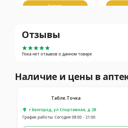
Купить
Отзывы
star
star
star
star
star
Пока нет отзывов о данном товаре
Наличие и цены в апт
Табле.Точка
г Белгород, ул Спортивная, д 2В
График работы: Сегодня 08:00 - 21:00