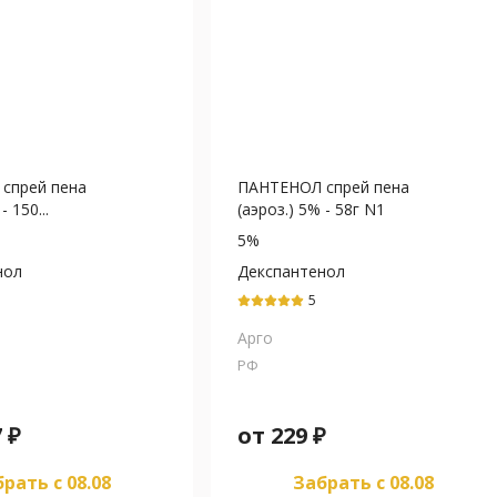
спрей пена
ПАНТЕНОЛ спрей пена
- 150...
(аэроз.) 5% - 58г N1
5%
нол
Декспантенол
5
Арго
РФ
7
₽
от
229
₽
рать c 08.08
Забрать c 08.08