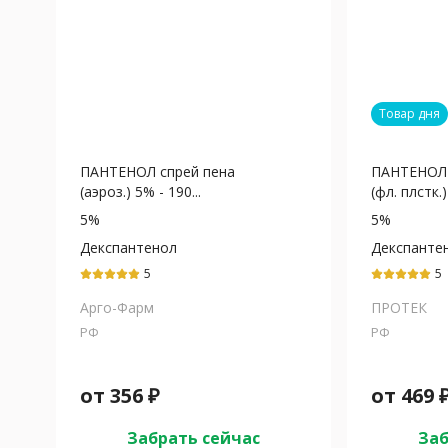
Товар дня
ПАНТЕНОЛ спрей пена
ПАНТЕНОЛ 
(аэроз.) 5% - 190...
(фл. плстк.) 
5%
5%
Декспантенол
Декспанте
5
5
Арго-Фарм
ПРОТЕК
РФ
РФ
от
356
₽
от
469
Забрать сейчас
Заб