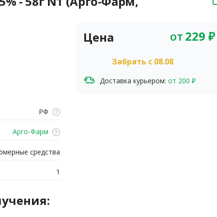
5% - 58г N1 (Арго-Фарм,
от
229
₽
Цена
Забрать c 08.08
Доставка курьером:
от 200 ₽
РФ
Арго-Фарм
юмерные средства
1
лучения: