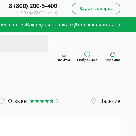
8 (800) 200-5-400
Задать вопрос
( с 8:00 до 22:00 по мск)
реса аптек
Как сделать заказ?
Доставка и оплата
Войти
Избранное
Корзина
Отзывы
5
Наличие
star
star
star
star
star