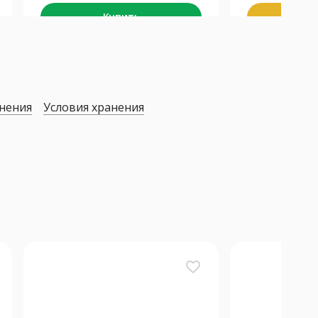
Купить
К
нения
Условия хранения
favorite_border