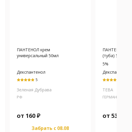
ПАНТЕНОЛ крем
ПАНТЕНОЛ ТЕ
универсальный 50мл
(туба) 5% - 35
5%
Декспантенол
Декспантенол
5
5
Зеленая Дубрава
ТЕВА
РФ
ГЕРМАНИЯ
от
160
₽
от
536
₽
Забрать c 08.08
Забра