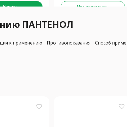
Купить
Не уведомлять
нению ПАНТЕНОЛ
ция к применению
Противопоказания
Способ приме
favorite_border
favorite_border