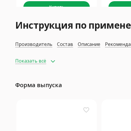
Купить
Инструкция по приме
Производитель
Состав
Описание
Рекоменда
Показать всё
Форма выпуска
favorite_border