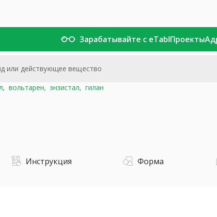
Зарабатывайте с eTabl
Проекты
Ад
л,
вольтарен,
энзистал,
гилан
Инструкция
Форма