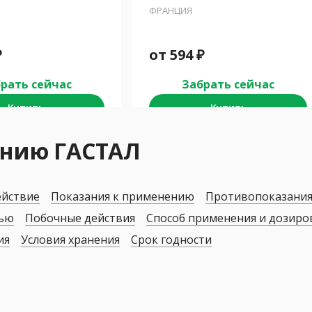
ФРАНЦИЯ
₽
от
594
₽
рать сейчас
Забрать сейчас
Купить
Купить
ению ГАСТАЛ
ействие
Показания к применению
Противопоказани
дью
Побочные действия
Способ применения и дозиро
ия
Условия хранения
Срок годности