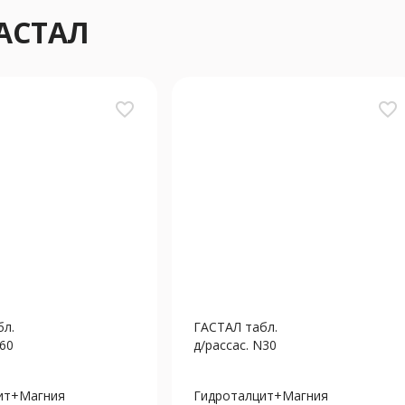
ГАСТАЛ
favorite_border
favorite_border
бл.
ГАСТАЛ табл.
N60
д/рассас. N30
ит+Магния
Гидроталцит+Магния