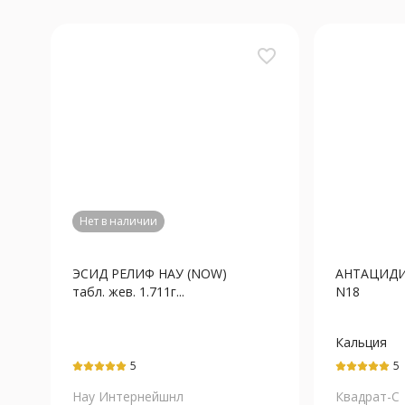
favorite_border
Нет в наличии
ЭСИД РЕЛИФ НАУ (NOW)
АНТАЦИДИН
табл. жев. 1.711г...
N18
Кальция
карбонат+
5
5
карбонат
Нау Интернейшнл
Квадрат-С