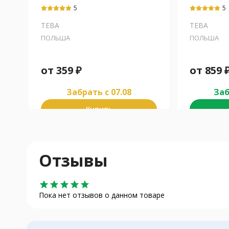
гидроксид
гидроксид
5
5
ТЕВА
ТЕВА
ПОЛЬША
ПОЛЬША
от
359
₽
от
859
Забрать c 07.08
Заб
Купить
Отзывы
star
star
star
star
star
Пока нет отзывов о данном товаре