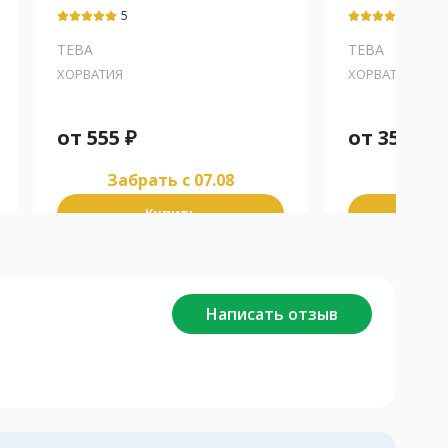
гидроксид
гидроксид
5
5
ТЕВА
ТЕВА
ХОРВАТИЯ
ХОРВАТИЯ
от
555
₽
от
355
₽
Забрать c 07.08
Забра
Купить
К
Написать отзыв