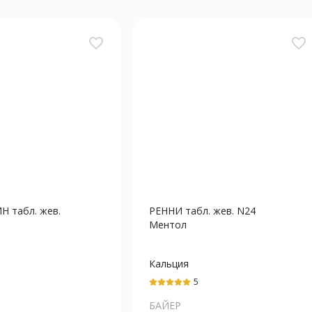
favorite_border
favorite_border
 табл. жев.
РЕННИ табл. жев. N24
Ментол
Кальция
Магния
карбонат+Магния
5
карбонат
БАЙЕР