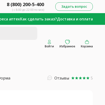
8 (800) 200-5-400
Задать вопрос
( с 8:00 до 22:00 по мск)
реса аптек
Как сделать заказ?
Доставка и оплата
Войти
Избранное
Корзина
Форма
Отзывы
5
star
star
star
star
star