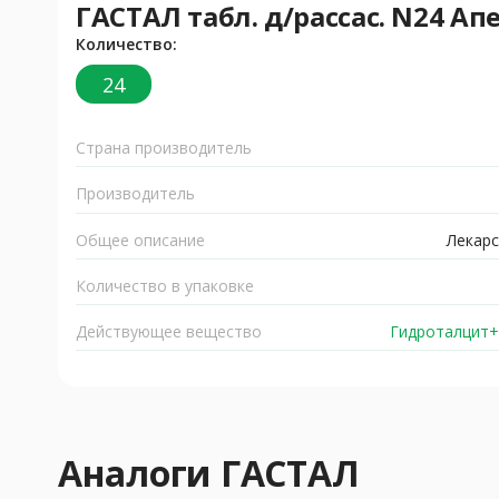
ГАСТАЛ табл. д/рассас. N24 А
Количество:
24
Страна производитель
Производитель
Общее описание
Лекарс
Количество в упаковке
Действующее вещество
Гидроталцит+
Аналоги ГАСТАЛ