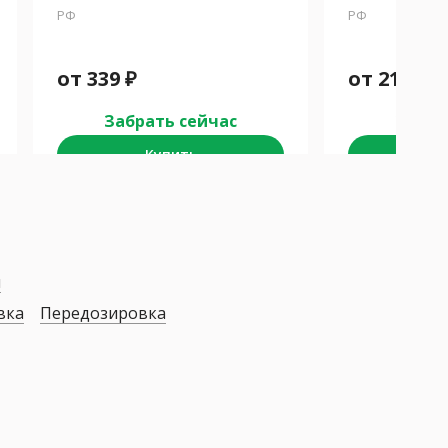
РФ
РФ
от
339
₽
от
216
₽
Забрать сейчас
Забра
Купить
К
я
вка
Передозировка