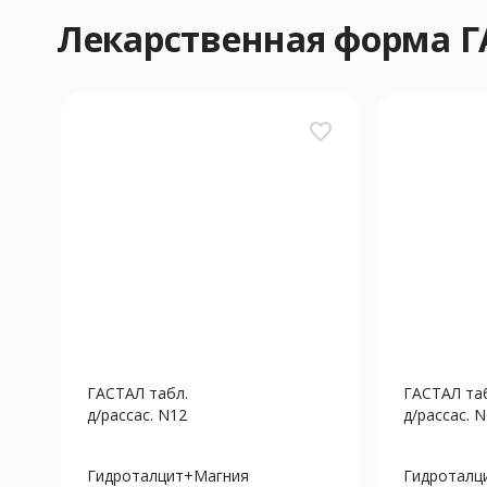
Лекарственная форма 
favorite_border
ГАСТАЛ табл.
ГАСТАЛ та
д/рассас. N12
д/рассас. 
Гидроталцит+Магния
Гидроталц