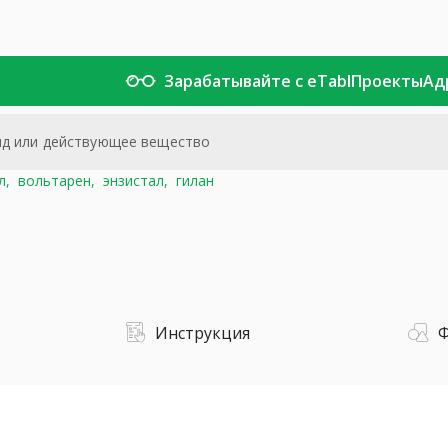
Зарабатывайте с eTabl
Проекты
Ад
л,
вольтарен,
энзистал,
гилан
Инструкция