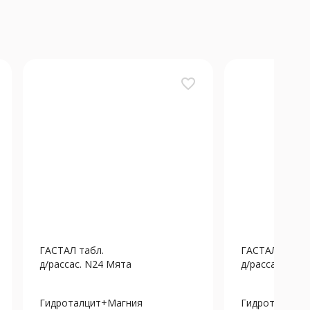
favorite_border
ГАСТАЛ табл.
ГАСТАЛ табл.
д/рассас. N24 Мята
д/рассас. N12
Гидроталцит+Магния
Гидроталцит+