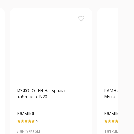
favorite_border
ИЗЖОГОТЕН Натуралис
РАМНИ табл. 
табл. жев. N20...
Мята
Кальция
Кальция
карбонат+Магния
карбонат+Маг
5
5
карбонат
карбонат
Лайф Фарм
Татхимфармп