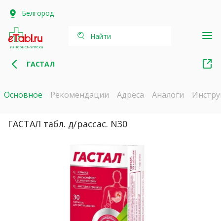
Белгород
Найти
интернет-аптека
ГАСТАЛ
Основное
Рекомендации
Адреса
Аналоги
Инстру
ГАСТАЛ табл. д/рассас. N30