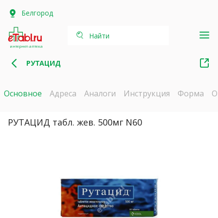
Белгород
Найти
интернет-аптека
РУТАЦИД
Основное
Адреса
Аналоги
Инструкция
Форма
О
РУТАЦИД табл. жев. 500мг N60