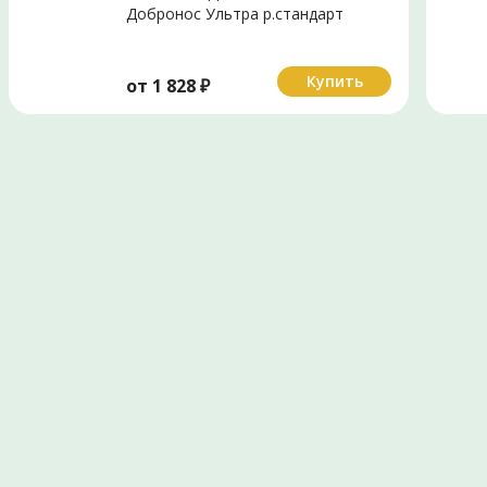
Добронос Ультра р.стандарт
N1
Купить
от
1 828
₽