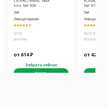
СУПРАСТИНЕКС табл.
КСИЗАЛ табл. п
п.п.о. 5мг N30
5мг N7
5мг
5мг
Левоцетиризин
Левоцетиризи
5
5
ЭГИС
ЮСБ ФАРМА
ВЕНГРИЯ
ИТАЛИЯ/ШВЕЙ
от
614
₽
от
426
₽
Забрать сейчас
Забра
Купить
К
я