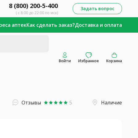
8 (800) 200-5-400
Задать вопрос
( с 8:00 до 22:00 по мск)
реса аптек
Как сделать заказ?
Доставка и оплата
Войти
Избранное
Корзина
Отзывы
5
Наличие
star
star
star
star
star