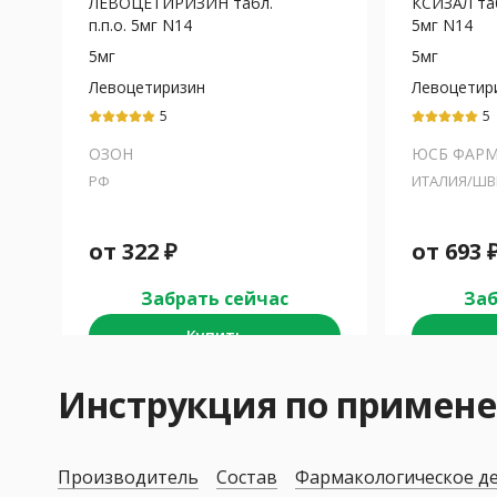
ЛЕВОЦЕТИРИЗИН табл.
КСИЗАЛ табл
п.п.о. 5мг N14
5мг N14
5мг
5мг
Левоцетиризин
Левоцетир
5
5
ОЗОН
ЮСБ ФАР
РФ
ИТАЛИЯ/ШВ
от
322
₽
от
693
Забрать сейчас
Заб
Купить
Инструкция по примен
Производитель
Состав
Фармакологическое д