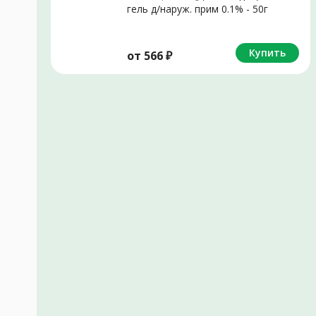
гель д/наруж. прим 0.1% - 50г
N1
Купить
от
566
₽