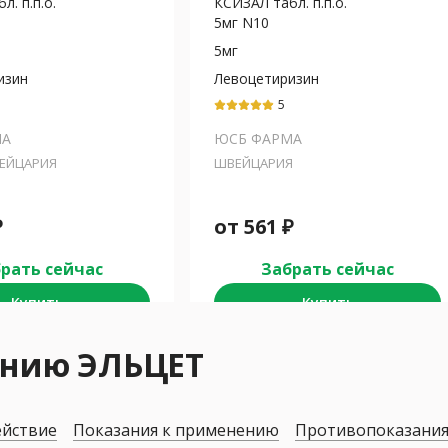
. п.п.о.
КСИЗАЛ табл. п.п.о.
5мг N10
5мг
изин
Левоцетиризин
5
МА
ЮСБ ФАРМА
ЕЙЦАРИЯ
ШВЕЙЦАРИЯ
₽
от
561
₽
рать сейчас
Забрать сейчас
Купить
Купить
ению ЭЛЬЦЕТ
ействие
Показания к применению
Противопоказани