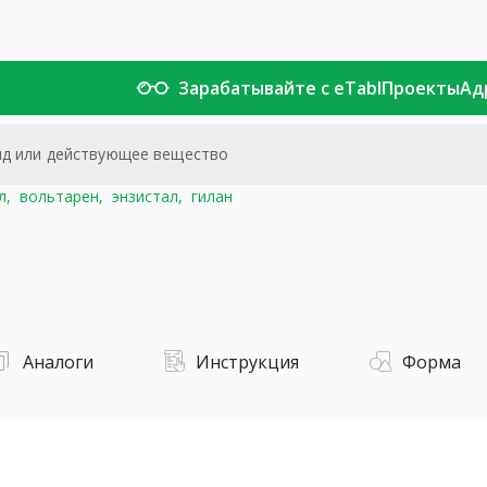
Зарабатывайте с eTabl
Проекты
Ад
л,
вольтарен,
энзистал,
гилан
Аналоги
Инструкция
Форма