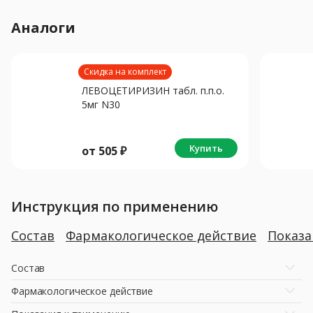
Аналоги
Скидка на комплект
ЛЕВОЦЕТИРИЗИН табл. п.п.о.
5мг N30
Купить
от
505
₽
Инструкция по применению
Состав
Фармакологическое действие
Показ
Состав
Фармакологическое действие