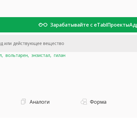
Зарабатывайте с eTabl
Проекты
Ад
л,
вольтарен,
энзистал,
гилан
Аналоги
Форма