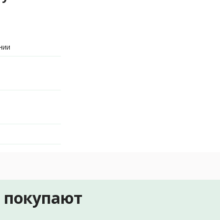
нии
е покупают