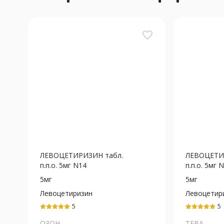
favorite_border
ЛЕВОЦЕТИРИЗИН табл.
ЛЕВОЦЕТИ
п.п.о. 5мг N14
п.п.о. 5мг 
5мг
5мг
Левоцетиризин
Левоцетир
5
5
ОЗОН
ТЕВА