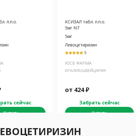
. п.п.о.
КСИЗАЛ табл. п.п.о.
5мг N7
5мг
изин
Левоцетиризин
5
МА
ЮСБ ФАРМА
Я
ИТАЛИЯ/ШВЕЙЦАРИЯ
₽
от
424
₽
рать сейчас
Забрать сейчас
Купить
Купить
 ЛЕВОЦЕТИРИЗИН