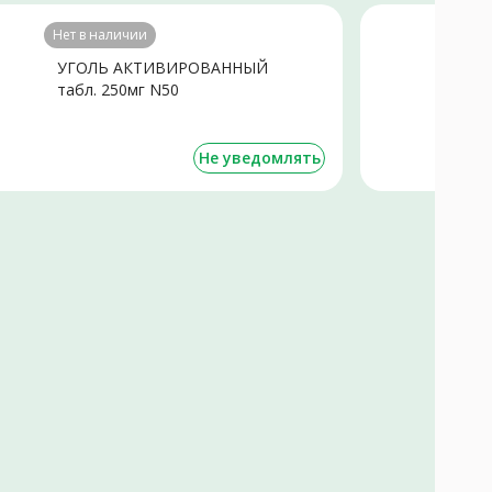
Нет в наличии
УГОЛЬ АКТИВИРОВАННЫЙ
П
табл. 250мг N50
N
Не уведомлять
о