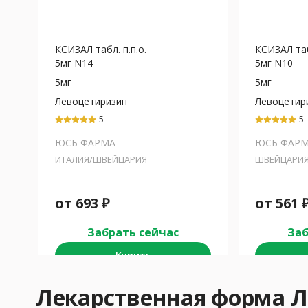
КСИЗАЛ табл. п.п.о.
КСИЗАЛ табл
5мг N14
5мг N10
5мг
5мг
Левоцетиризин
Левоцетир
5
5
ЮСБ ФАРМА
ЮСБ ФАР
ИТАЛИЯ/ШВЕЙЦАРИЯ
ШВЕЙЦАРИ
от
693
₽
от
561
Забрать сейчас
Заб
Купить
Лекарственная форма