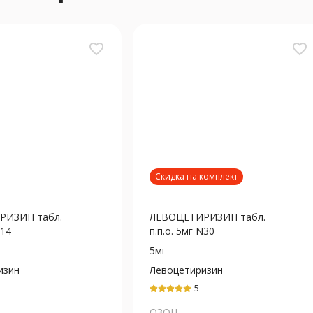
favorite_border
favorite_border
Скидка на комплект
РИЗИН табл.
ЛЕВОЦЕТИРИЗИН табл.
N14
п.п.о. 5мг N30
5мг
изин
Левоцетиризин
5
ОЗОН