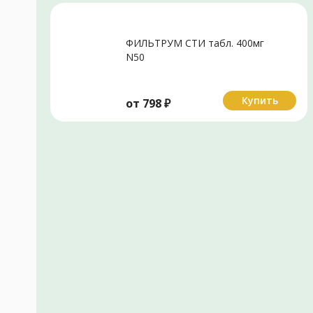
ФИЛЬТРУМ СТИ табл. 400мг
N50
Купить
от
798
₽