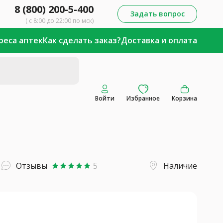
8 (800) 200-5-400
Задать вопрос
( с 8:00 до 22:00 по мск)
реса аптек
Как сделать заказ?
Доставка и оплата
Войти
Избранное
Корзина
Отзывы
5
Наличие
star
star
star
star
star