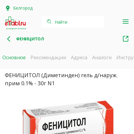
Белгород
Найти
интернет-аптека
ФЕНИЦИТОЛ
Основное
Рекомендации
Адреса
Аналоги
Инстру
ФЕНИЦИТОЛ (Диметинден) гель д/наруж.
прим 0.1% - 30г N1