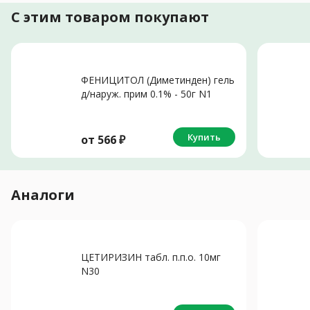
С этим товаром покупают
ФЕНИЦИТОЛ (Диметинден) гель
д/наруж. прим 0.1% - 50г N1
Купить
от
566
₽
Аналоги
ЦЕТИРИЗИН табл. п.п.о. 10мг
N30