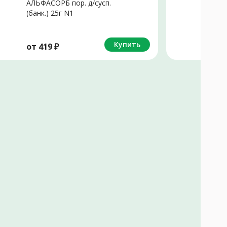
АЛЬФАСОРБ пор. д/сусп.
Ф
(банк.) 25г N1
Д
Купить
от
419
₽