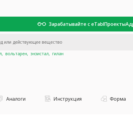
Зарабатывайте с eTabl
Проекты
Ад
л,
вольтарен,
энзистал,
гилан
Аналоги
Инструкция
Форма