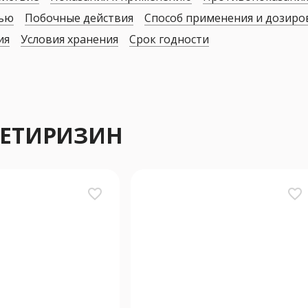
дью
Побочные действия
Способ применения и дозиро
ия
Условия хранения
Срок годности
 ЦЕТИРИЗИН
favorite_border
favorite_border