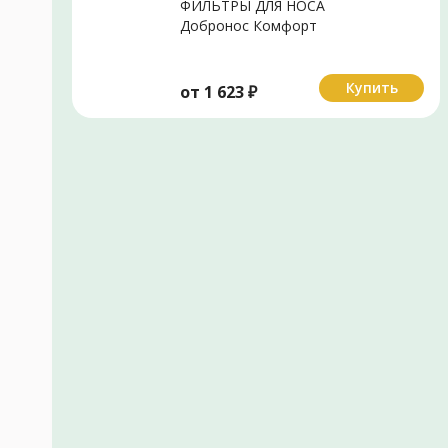
ФИЛЬТРЫ ДЛЯ НОСА
Добронос Комфорт
р.стандарт N1
Купить
от
1 623
₽