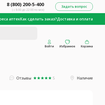
8 (800) 200-5-400
Задать вопрос
( с 8:00 до 22:00 по мск)
реса аптек
Как сделать заказ?
Доставка и оплата
Войти
Избранное
Корзина
Отзывы
5
Наличие
star
star
star
star
star