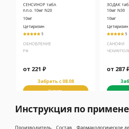
СЕНСИНОР табл.
ЗОДАК табл.
п.п.о. 10мг N20
10мг N30
10мг
10мг
Цетиризин
Цетиризин
5
5
ОБНОВЛЕНИЕ
САНОФИ
РФ
ЧЕХИЯ/ПО
от
221
₽
от
287
Забрать c 08.08
Заб
Купить
Инструкция по приме
Производитель
Состав
Фармакологическое д