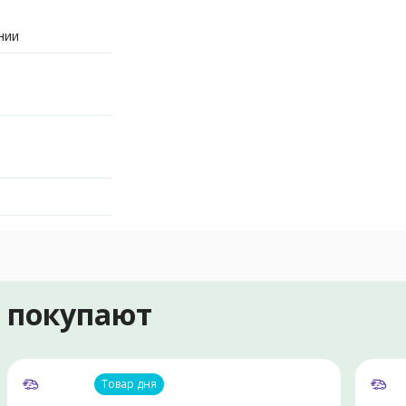
нии
е покупают
Товар дня