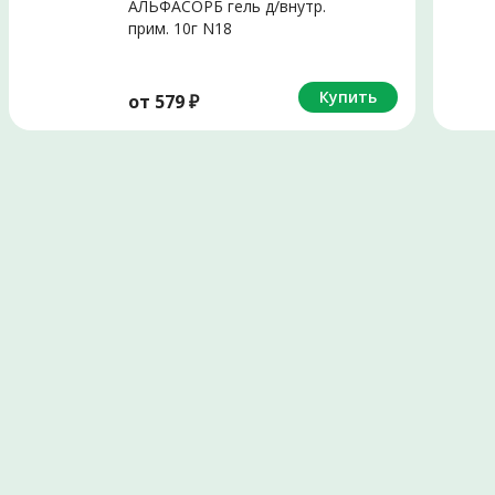
АЛЬФАСОРБ гель д/внутр.
прим. 10г N18
Купить
от
579
₽