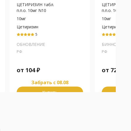
ЦЕТИРИЗИН табл.
ЦЕТИРИЗИН т
п.п.о. 10мг N10
п.п.о. 10мг N1
10мг
10мг
Цетиризин
Цетиризин
5
5
ОБНОВЛЕНИЕ
БИННОФАРМ
РФ
РФ
от
104
₽
от
72
₽
Забрать c 08.08
Забра
Купить
К
я