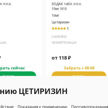
 п.п.о.
ЗОДАК табл. п.п.о.
10мг N10
10мг
Цетиризин
5
САНОФИ
ЛЬША
ЧЕХИЯ/ПОЛЬША
₽
от
118
₽
рать сейчас
Забрать c 08.08
Купить
Купить
нению ЦЕТИРИЗИН
ействие
Показания к применению
Противопоказани