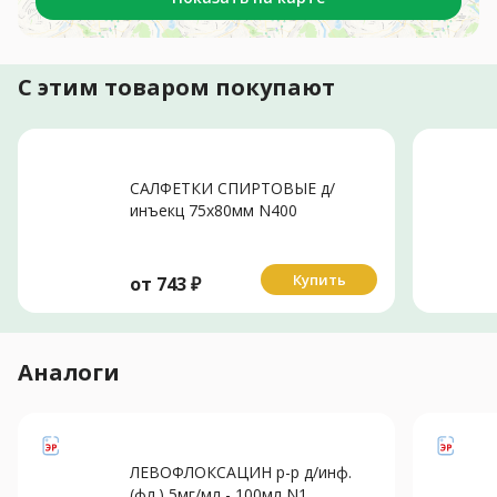
С этим товаром покупают
САЛФЕТКИ СПИРТОВЫЕ д/
инъекц 75х80мм N400
Купить
от
743
₽
Аналоги
ЛЕВОФЛОКСАЦИН р-р д/инф.
(фл.) 5мг/мл - 100мл N1