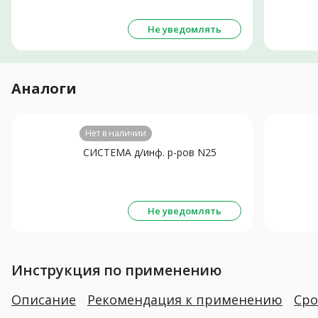
Не уведомлять
Аналоги
Нет в наличии
СИСТЕМА д/инф. р-ров N25
Не уведомлять
Инструкция по применению
Описание
Рекомендация к применению
Сро