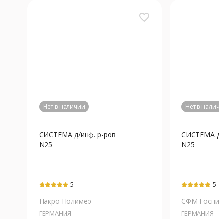
favorite_border
Нет в наличии
Нет в нали
СИСТЕМА д/инф. р-ров
СИСТЕМА д
N25
N25
5
5
Пакро Полимер
СФМ Госпит
ГЕРМАНИЯ
ГЕРМАНИЯ