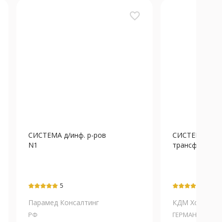
favorite_border
СИСТЕМА д/инф. р-ров
СИСТЕМА
N1
трансфузионн
5
5
Парамед Консалтинг
КДМ Хоспитал.
РФ
ГЕРМАНИЯ