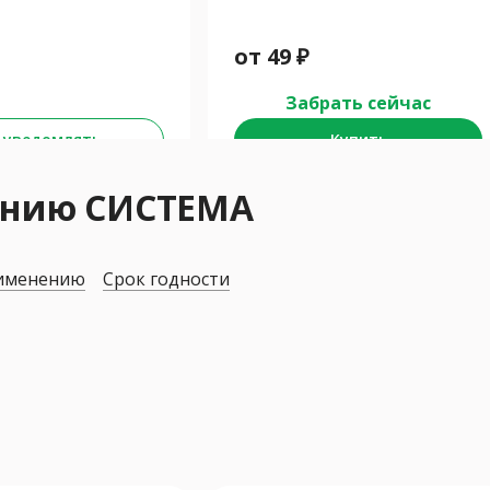
от
49
₽
Забрать сейчас
 уведомлять
Купить
ению СИСТЕМА
рименению
Срок годности