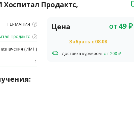
М Хоспитал Продактс,
от
49
₽
ГЕРМАНИЯ
Цена
итал Продактс
Забрать c 08.08
назначения (ИМН)
Доставка курьером:
от 200 ₽
1
лучения: