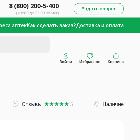
8 (800) 200-5-400
Задать вопрос
( с 8:00 до 22:00 по мск)
реса аптек
Как сделать заказ?
Доставка и оплата
Войти
Избранное
Корзина
Отзывы
5
Наличие
star
star
star
star
star