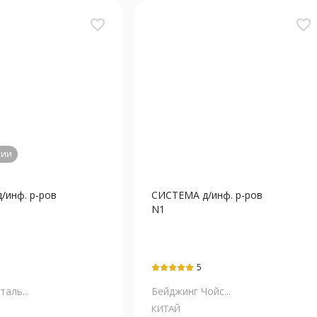
favorite_border
favorite_border
чии
/инф. р-ров
СИСТЕМА д/инф. р-ров
N1
5
аль...
Бейджинг Чойс...
КИТАЙ