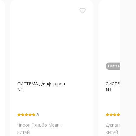
favorite_border
Нет в наличии
СИСТЕМА д/инф. р-ров
СИСТЕМА д/ин
N1
N1
5
5
Чифэн Тяньбо Меди...
Джиангкси Хонг
КИТАЙ
КИТАЙ