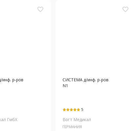
favorite_border
favorite_border
/инф. р-ров
СИСТЕМА д/инф. р-ров
N1
5
кал ГмбХ
Вогт Медикал
ГЕРМАНИЯ