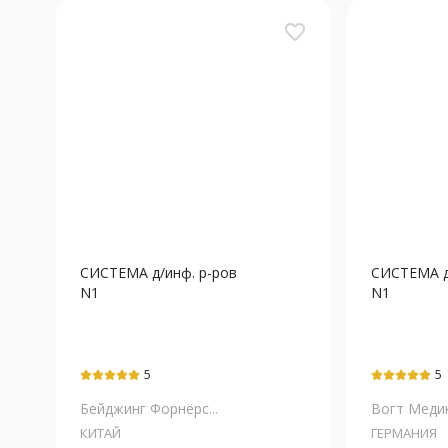
favorite_border
СИСТЕМА д/инф. р-ров
СИСТЕМА д
N1
N1
5
5
Бейджинг Форнёрс...
Вогт Меди
КИТАЙ
ГЕРМАНИЯ