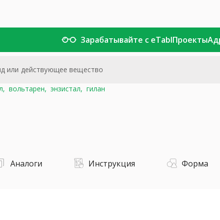
Зарабатывайте с eTabl
Проекты
Ад
л,
вольтарен,
энзистал,
гилан
Аналоги
Инструкция
Форма