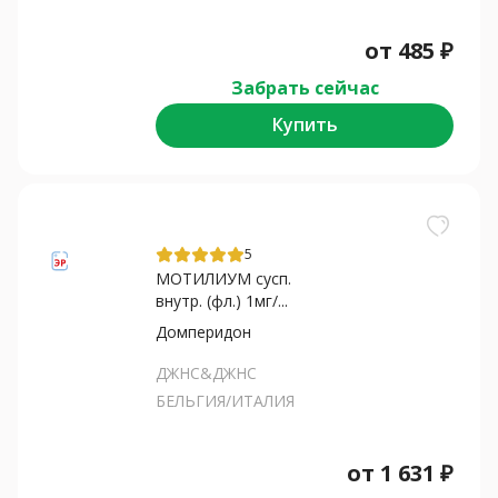
от
485
₽
Забрать сейчас
Купить
5
МОТИЛИУМ сусп.
внутр. (фл.) 1мг/...
Домперидон
ДЖНС&ДЖНС
БЕЛЬГИЯ/ИТАЛИЯ
от
1 631
₽