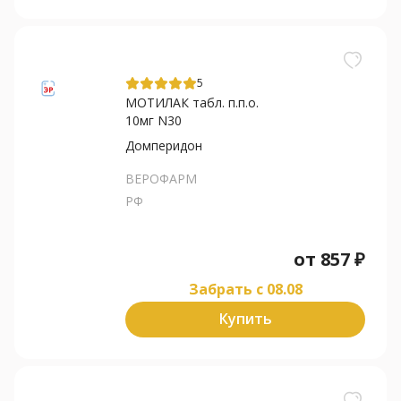
5
МОТИЛАК табл. п.п.о.
10мг N30
Домперидон
ВЕРОФАРМ
РФ
от
857
₽
Забрать c 08.08
Купить