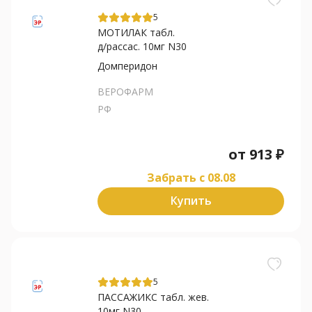
5
МОТИЛАК табл.
д/рассас. 10мг N30
Домперидон
ВЕРОФАРМ
РФ
от
913
₽
Забрать c 08.08
Купить
5
ПАССАЖИКС табл. жев.
10мг N30