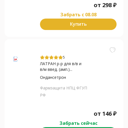
от
298
₽
Забрать c 08.08
Купить
5
ЛАТРАН р-р для в/в и
в/м введ. (амп.)...
Ондансетрон
Фармзащита НПЦ ФГУП
РФ
от
146
₽
Забрать сейчас