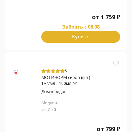
от
1 759
₽
Забрать c 08.08
Купить
5
МОТИНОРМ сироп (фл.)
1мг/мл - 100мл N1
Домперидон
Медлей...
ИНДИЯ
от
799
₽