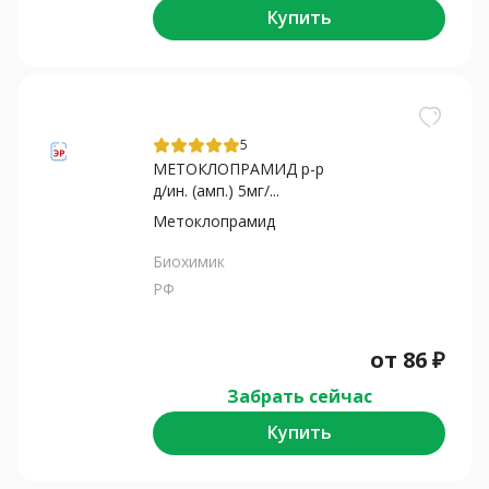
Купить
5
МЕТОКЛОПРАМИД р-р
д/ин. (амп.) 5мг/...
Метоклопрамид
Биохимик
РФ
от
86
₽
Забрать сейчас
Купить