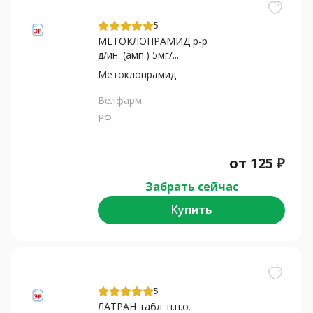
5
МЕТОКЛОПРАМИД р-р
д/ин. (амп.) 5мг/...
Метоклопрамид
Велфарм
РФ
от
125
₽
Забрать сейчас
Купить
5
ЛАТРАН табл. п.п.о.