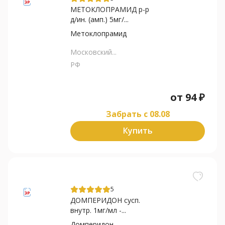
МЕТОКЛОПРАМИД р-р
д/ин. (амп.) 5мг/...
Метоклопрамид
Московский...
РФ
от
94
₽
Забрать c 08.08
Купить
5
ДОМПЕРИДОН сусп.
внутр. 1мг/мл -...
Домперидон