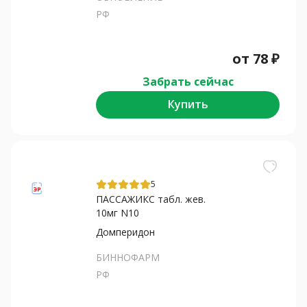
РФ
от
78
₽
Забрать сейчас
Купить
5
ПАССАЖИКС табл. жев.
10мг N10
Домперидон
БИННОФАРМ
РФ