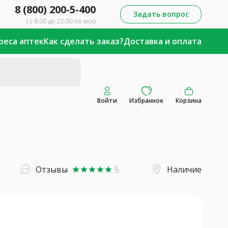
8 (800) 200-5-400
Задать вопрос
( с 8:00 до 22:00 по мск)
реса аптек
Как сделать заказ?
Доставка и оплата
Войти
Избранное
Корзина
Отзывы
5
Наличие
star
star
star
star
star