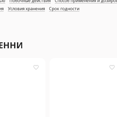
дью
Побочные действия
Способ применения и дозиро
ия
Условия хранения
Срок годности
РЕННИ
favorite_border
favorite_border