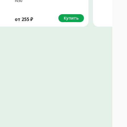
N50
Купить
от
255
₽