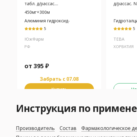
табл. д/рассас....
д/рассас. 
450мг+300м
Алюминия гидроксид-
Гидроталц
магния
гидроксид
5
5
карбонат+Магния
гидроксид
ЮжФарм
ТЕВА
РФ
ХОРВАТИЯ
от
395
₽
Забрать c 07.08
Купить
Не
Инструкция по примен
Производитель
Состав
Фармакологическое д