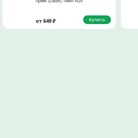
прим. (саше) 16мл N20
Купить
от
649
₽