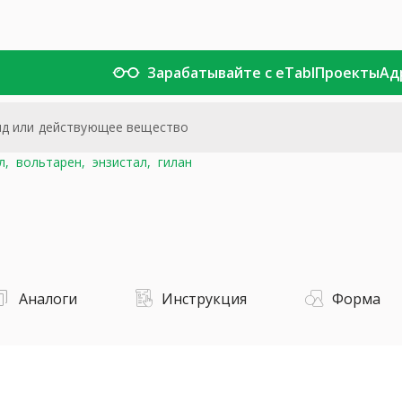
Зарабатывайте с eTabl
Проекты
Ад
л,
вольтарен,
энзистал,
гилан
Аналоги
Инструкция
Форма