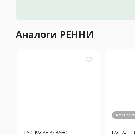
Аналоги РЕННИ
favorite_border
Нет в нали
ГАСТРАСАН АДВАНС
ГАСТАЛ та