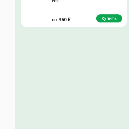
N40
Купить
от
360
₽