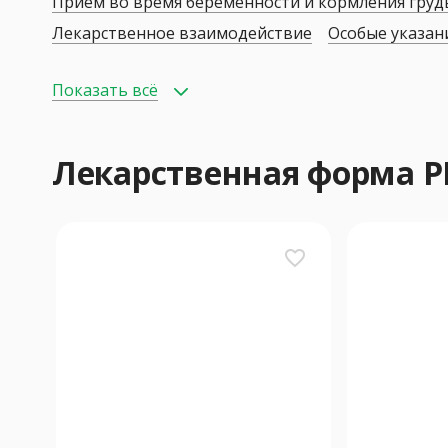
Прием во время беременности и кормления гру
Лекарственное взаимодействие
Особые указан
Показать всё
Лекарственная форма 
favorite_border