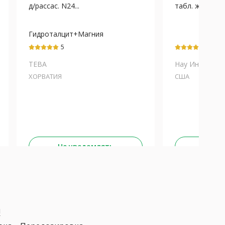
д/рассас. N24...
табл. жев. 1.711
Гидроталцит+Магния
гидроксид
5
5
ТЕВА
Нау Интерней
ХОРВАТИЯ
США
Не уведомлять
Не у
я