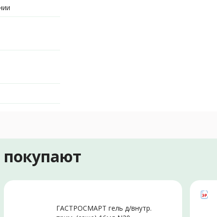
нии
е покупают
ГАСТРОСМАРТ гель д/внутр.