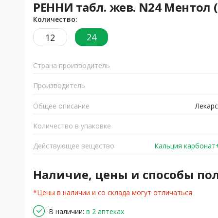
РЕННИ табл. жев. N24 Ментол
Количество:
24
12
Страна производитель
Производитель
Общее описание
Лекарс
Количество в упаковке
Действующее вещество
Кальция карбонат
Наличие, цены и способы по
*Цены в наличии и со склада могут отличаться
В наличии:
в 2 аптеках