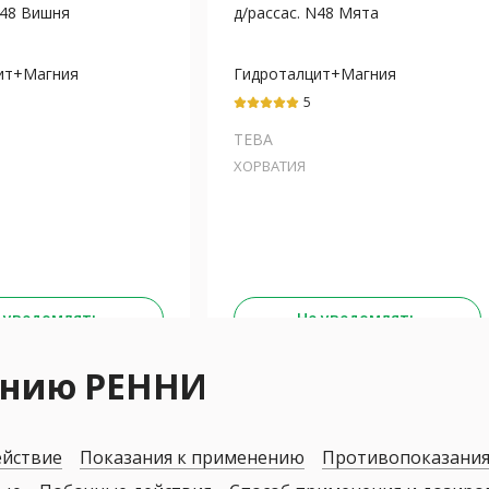
N48 Вишня
д/рассас. N48 Мята
ит+Магния
Гидроталцит+Магния
гидроксид
5
ТЕВА
ХОРВАТИЯ
 уведомлять
Не уведомлять
ению РЕННИ
ействие
Показания к применению
Противопоказани