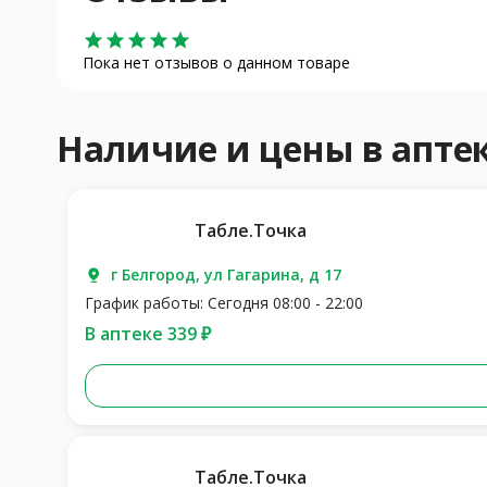
star
star
star
star
star
Пока нет отзывов о данном товаре
Наличие и цены в апт
Табле.Точка
г Белгород, ул Гагарина, д 17
График работы: Сегодня 08:00 - 22:00
В аптеке 339 ₽
Табле.Точка