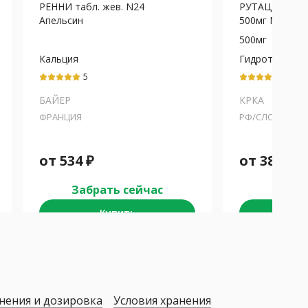
РЕННИ табл. жев. N24
РУТАЦИД табл
Апельсин
500мг N20
500мг
Кальция
Гидроталцит
карбонат+Магния
5
5
карбонат
БАЙЕР
КРКА
ФРАНЦИЯ
РФ/СЛОВЕНИЯ
от
534
₽
от
389
₽
Забрать сейчас
Забра
Купить
К
нения и дозировка
Условия хранения