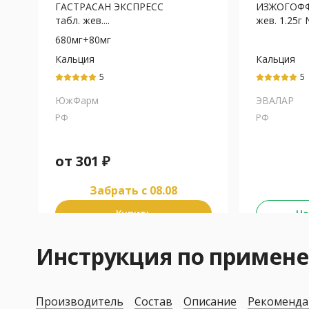
ГАСТРАСАН ЭКСПРЕСС
ИЗЖОГОФФ
табл. жев....
жев. 1.25г
680мг+80мг
Кальция
Кальция
карбонат+Магния
карбонат+
5
5
карбонат
карбонат
ЮжФарм
ЭВАЛАР
РФ
РФ
от
301
₽
Забрать c 08.08
Купить
Не
Инструкция по приме
Производитель
Состав
Описание
Рекоменда