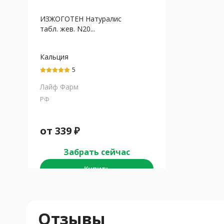
ИЗЖОГОТЕН Натуралис
табл. жев. N20...
Кальция
карбонат+Магния
5
карбонат
Лайф Фарм
РФ
от
339
₽
Забрать сейчас
Купить
Отзывы