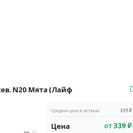
ев. N20 Мята (Лайф
339 ₽
Средняя цена в аптеках
от
339
₽
Цена
РФ