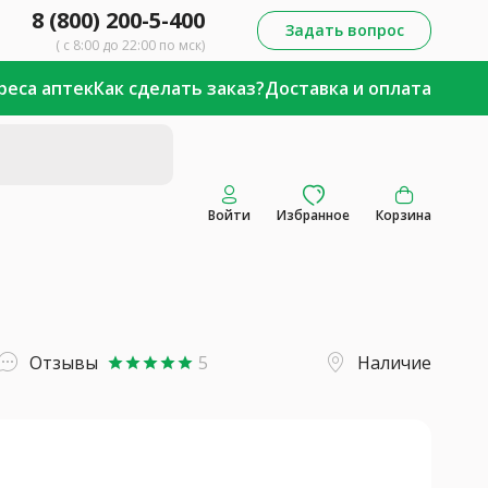
8 (800) 200-5-400
Задать вопрос
( с 8:00 до 22:00 по мск)
реса аптек
Как сделать заказ?
Доставка и оплата
Войти
Избранное
Корзина
Отзывы
5
Наличие
star
star
star
star
star