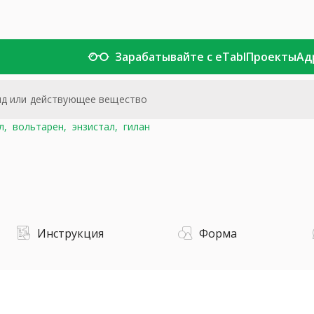
Зарабатывайте с eTabl
Проекты
Ад
л,
вольтарен,
энзистал,
гилан
Инструкция
Форма