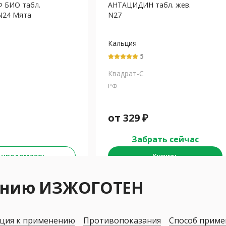
 БИО табл.
АНТАЦИДИН табл. жев.
 N24 Мята
N27
Кальция
Магния
карбонат+Магния
5
карбонат
Квадрат-С
РФ
от
329
₽
Забрать сейчас
 уведомлять
Купить
нению ИЗЖОГОТЕН
ция к применению
Противопоказания
Способ приме