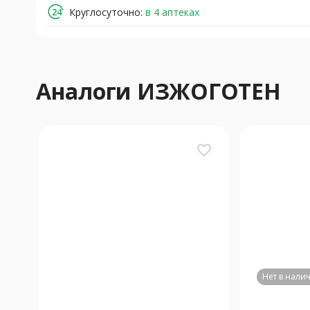
Круглосуточно:
в 4 аптеках
Аналоги ИЗЖОГОТЕН
favorite_border
Нет в нали