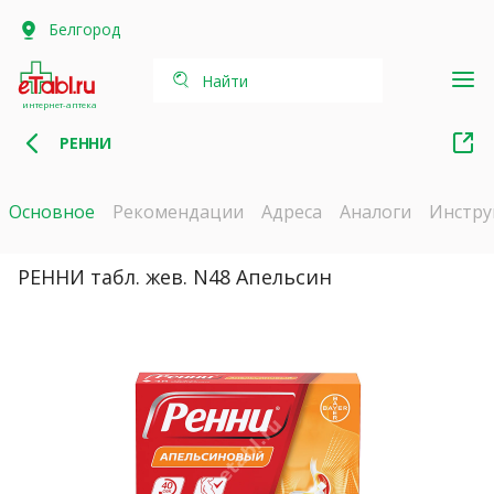
Белгород
Найти
интернет-аптека
РЕННИ
Основное
Рекомендации
Адреса
Аналоги
Инстру
РЕННИ табл. жев. N48 Апельсин