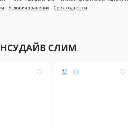
ия
Условия хранения
Срок годности
 ИНСУДАЙВ СЛИМ
favorite_border
favorite_border