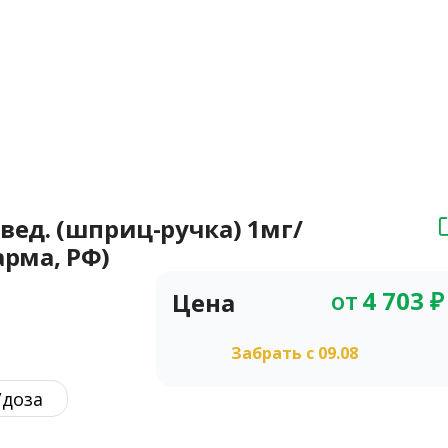
вед. (шприц-ручка) 1мг/
арма, РФ)
от
4 703
₽
Цена
Забрать c 09.08
/доза