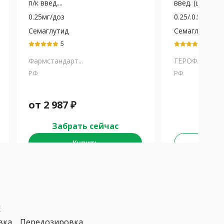
п/к введ....
введ. (шприц-ру
0.25мг/доз
0.25/.0.5/
Семаглутид
Семаглутид
5
5
Фармстандарт...
ГЕРОФАРМ
РФ
РФ
от
2 987
₽
Забрать сейчас
Купить
Не у
я
вка
Передозировка