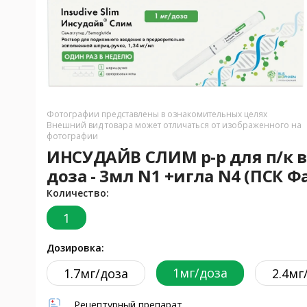
Фотографии представлены в ознакомительных целях
Внешний вид товара может отличаться от изображенного на
фотографии
ИНСУДАЙВ СЛИМ р-р для п/к в
доза - 3мл N1 +игла N4 (ПСК Ф
Количество:
1
Дозировка:
1мг/доза
1.7мг/доза
2.4мг
Рецептурный препарат