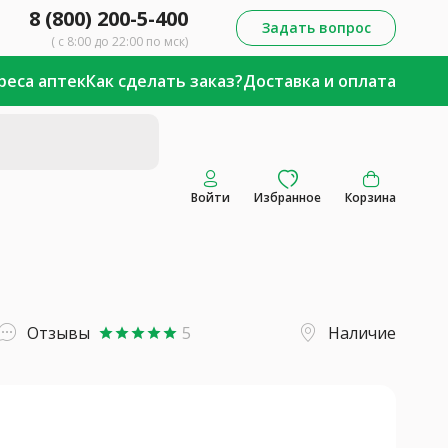
8 (800) 200-5-400
Задать вопрос
( с 8:00 до 22:00 по мск)
реса аптек
Как сделать заказ?
Доставка и оплата
Войти
Избранное
Корзина
Отзывы
5
Наличие
star
star
star
star
star