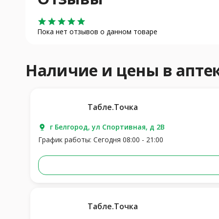
star
star
star
star
star
Пока нет отзывов о данном товаре
Наличие и цены в апт
Табле.Точка
г Белгород, ул Спортивная, д 2В
График работы: Сегодня 08:00 - 21:00
Табле.Точка