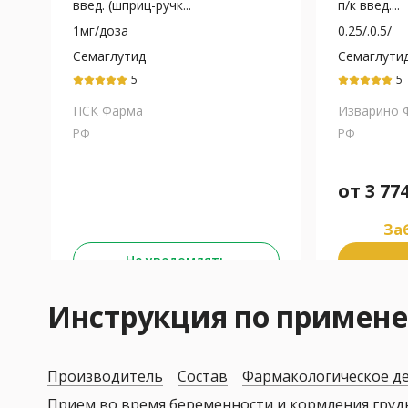
введ. (шприц-ручк...
п/к введ....
1мг/доза
0.25/.0.5/
Семаглутид
Семаглути
5
5
ПСК Фарма
Изварино 
РФ
РФ
от
3 77
Заб
Не уведомлять
Инструкция по приме
Производитель
Состав
Фармакологическое д
Прием во время беременности и кормления гру