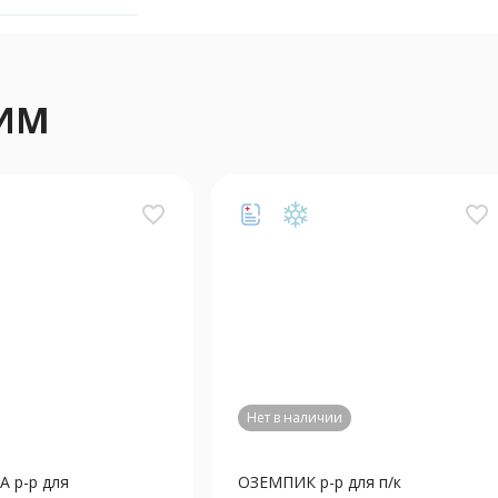
ЛИМ
favorite_border
favorite_border
Нет в наличии
 р-р для
ОЗЕМПИК р-р для п/к