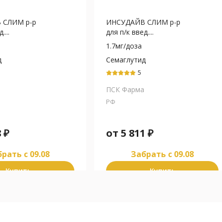
 СЛИМ р-р
ИНСУДАЙВ СЛИМ р-р
....
для п/к введ....
1.7мг/доза
д
Семаглутид
5
ПСК Фарма
РФ
8
₽
от
5 811
₽
рать c 09.08
Забрать c 09.08
Купить
Купить