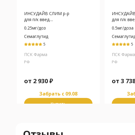
ИНСУДАЙВ СЛИМ р-р
ИНСУДАЙВ
для п/к введ....
для п/к введ
0.25мг/доз
0.5мг/доза
Семаглутид
Семаглути
5
5
ПСК Фарма
ПСК Фарма
РФ
РФ
от
2 930
₽
от
3 73
Забрать c 09.08
Заб
Купить
Отзывы