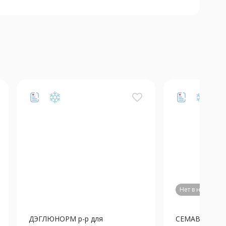
favorite_border
Нет в наличии
ДЭГЛЮНОРМ р-р для
СЕМАВИК р-р д