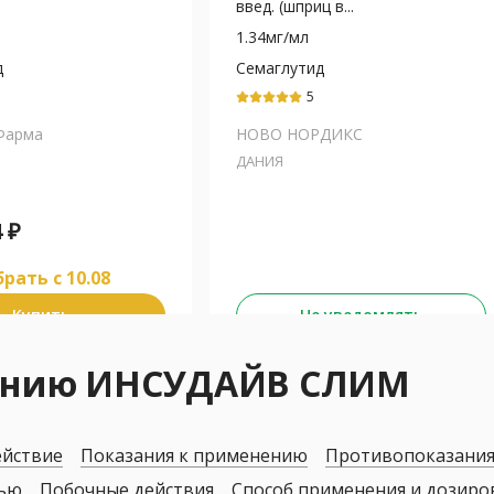
введ. (шприц в...
1.34мг/мл
д
Семаглутид
5
Фарма
НОВО НОРДИКС
ДАНИЯ
4
₽
рать c 10.08
Купить
Не уведомлять
нению ИНСУДАЙВ СЛИМ
ействие
Показания к применению
Противопоказани
дью
Побочные действия
Способ применения и дозиро