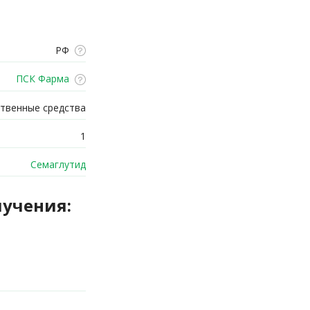
РФ
ПСК Фарма
твенные средства
1
Семаглутид
лучения: