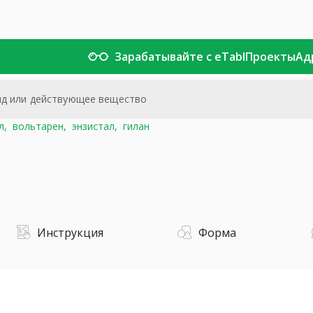
Зарабатывайте с eTabl
Проекты
Ад
л,
вольтарен,
энзистал,
гилан
Инструкция
Форма