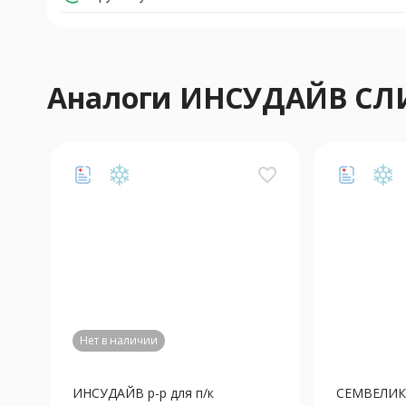
Аналоги ИНСУДАЙВ С
favorite_border
Нет в наличии
ИНСУДАЙВ р-р для п/к
СЕМВЕЛИКА