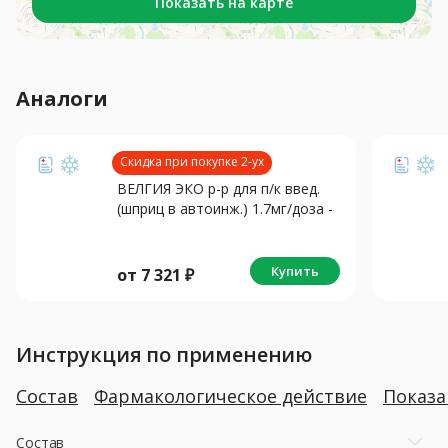
Показать на карте
Аналоги
Скидка при покупке 2-ух
ВЕЛГИЯ ЭКО р-р для п/к введ.
(шприц в автоинж.) 1.7мг/доза -
0.75мл N4
Купить
от
7 321
₽
Инструкция по применению
Состав
Фармакологическое действие
Показ
Состав