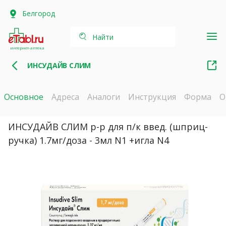
Белгород
Найти
интернет-аптека
ИНСУДАЙВ СЛИМ
Основное
Адреса
Аналоги
Инструкция
Форма
О
ИНСУДАЙВ СЛИМ р-р для п/к введ. (шприц-
ручка) 1.7мг/доза - 3мл N1 +игла N4