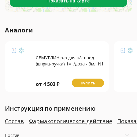
Показать на карте
Аналоги
СЕМУГЛИН р-р для п/к введ.
(шприц-ручка) 1мг/доза - 3мл N1
+4 игл
Купить
от
4 503
₽
Инструкция по применению
Состав
Фармакологическое действие
Показ
Состав