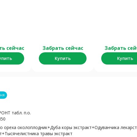
ть сейчас
Забрать сейчас
Забрать сей
упить
Купить
Купить
дня
ОНТ табл. п.о.
N50
го ореха околоплодник+Дуба коры экстракт+Одуванчика лекарс
т+Тысячелистника травы экстракт