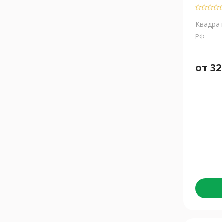
Квадра
РФ
от
32