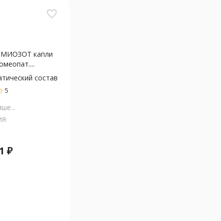
favorite_border
МИОЗОТ капли
омеопат....
атический состав
5
ше...
ИЯ
1
₽