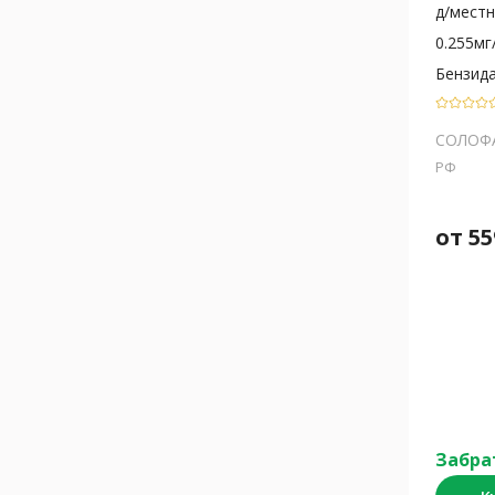
д/местн.
0.255мг
Бензид
СОЛОФ
РФ
от
55
Забра