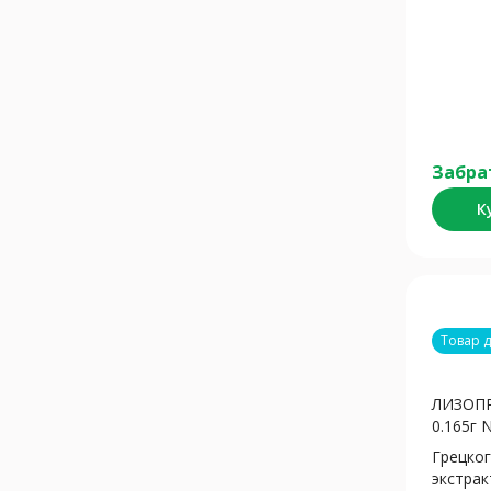
Забра
К
Товар 
ЛИЗОПР
0.165г 
Грецко
экстрак