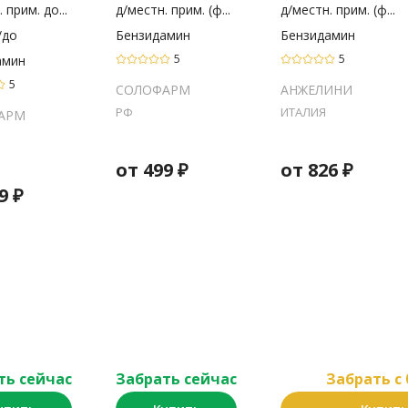
 прим. до...
д/местн. прим. (ф...
д/местн. прим. (ф...
/до
Бензидамин
Бензидамин
5
5
амин
5
СОЛОФАРМ
АНЖЕЛИНИ
РФ
ИТАЛИЯ
АРМ
от
499
₽
от
826
₽
9
₽
ть сейчас
Забрать сейчас
Забрать c 