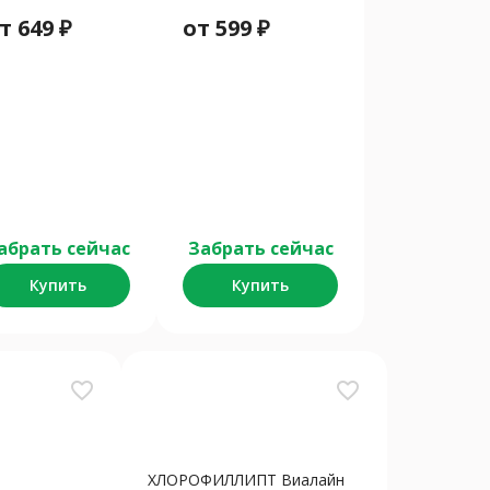
от
649
₽
от
599
₽
абрать сейчас
Забрать сейчас
Купить
Купить
favorite_border
favorite_border
ХЛОРОФИЛЛИПТ Виалайн