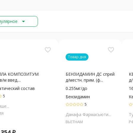
arrow_drop_down
пулярное
favorite_border
favorite_border
Товар дня
ЛЛА КОМПОЗИТУМ
БЕНЗИДАМИН ДС спрей
К
в/м введ....
д/местн. прим. (ф...
д/
атический состав
0.255мг/до
1
5
Бензидамин
К
5
ше...
ИЯ
Данафа Фармасьюти...
Т
ВЬЕТНАМ
Р
 354
₽