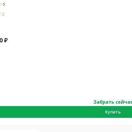
5
т-С
0
₽
Забрать сейча
Купить