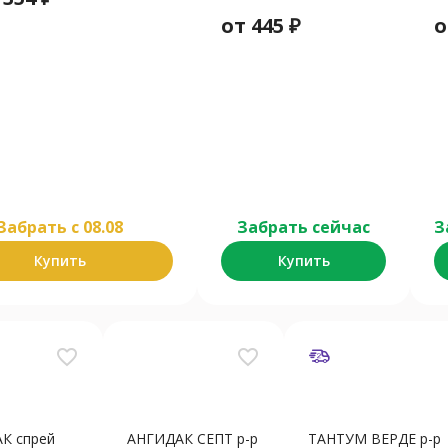
от
445
₽
Забрать c 08.08
Забрать сейчас
З
Купить
Купить
favorite_border
favorite_border
К спрей
АНГИДАК СЕПТ р-р
ТАНТУМ ВЕРДЕ р-р