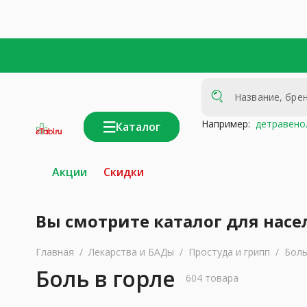
Например:
детравено
Каталог
интернет-
аптека
Акции
Скидки
Вы смотрите каталог для насе
Главная
/
Лекарства и БАДы
/
Простуда и грипп
/
Боль
Боль в горле
604 товара