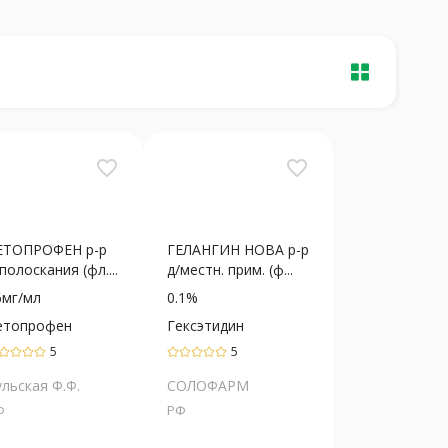
favorite_border
favorite_border
ЕТОПРОФЕН р-р
ГЕЛАНГИН НОВА р-р
полоскания (фл....
д/местн. прим. (ф...
6мг/мл
0.1%
етопрофен
Гексэтидин
5
5
ульская Ф.Ф.
СОЛОФАРМ
Ф
РФ