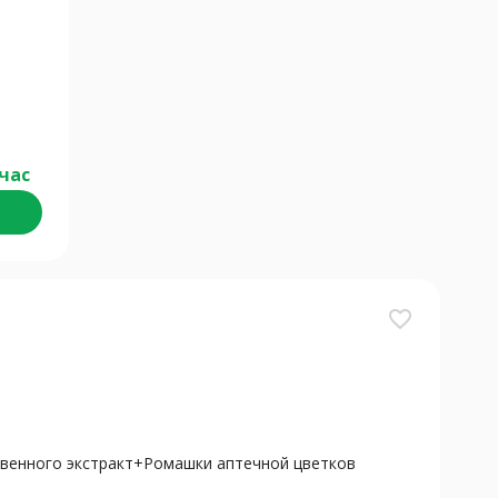
час
favorite_border
твенного экстракт+Ромашки аптечной цветков