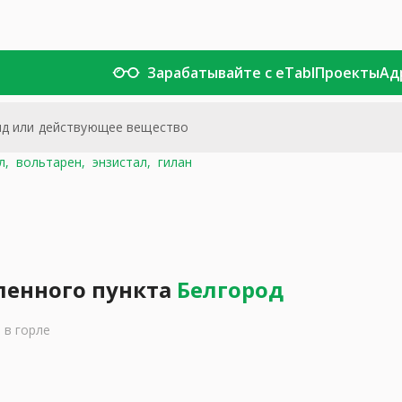
Зарабатывайте с eTabl
Проекты
Ад
л,
вольтарен,
энзистал,
гилан
ленного пункта
Белгород
 в горле