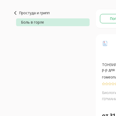
Простуда и грипп
По
Боль в горле
ТОНЗИ
р-р для 
гомеоп
Биологи
ГЕРМАН
от
31