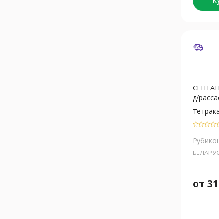
К
СЕПТАН
д/расса
Тетрак
Рубико
БЕЛАРУ
от
31