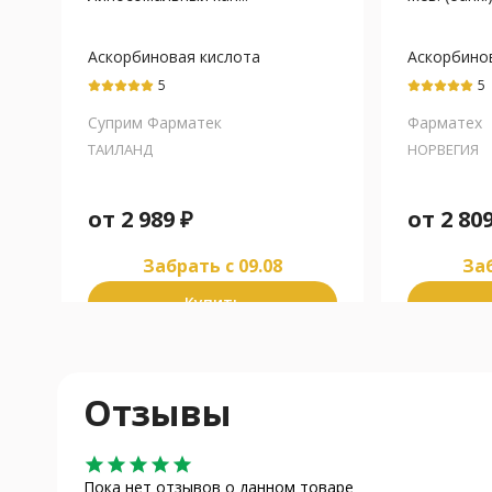
Аскорбиновая кислота
Аскорбино
кислота+К
5
5
Суприм Фарматек
Фарматех
ТАИЛАНД
НОРВЕГИЯ
от
2 989
₽
от
2 80
Забрать c 09.08
Заб
Купить
Отзывы
star
star
star
star
star
Пока нет отзывов о данном товаре