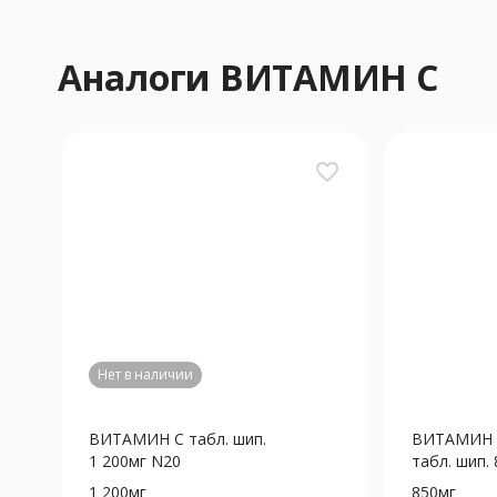
Аналоги ВИТАМИН С
favorite_border
Нет в наличии
ВИТАМИН С табл. шип.
ВИТАМИН С
1 200мг N20
табл. шип.
1 200мг
850мг