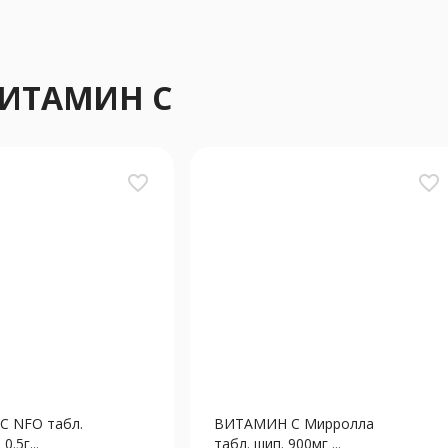
ВИТАМИН С
favorite_border
favorite_border
 NFO табл.
ВИТАМИН С Мирролла
0.5г...
табл. шип. 900мг ...