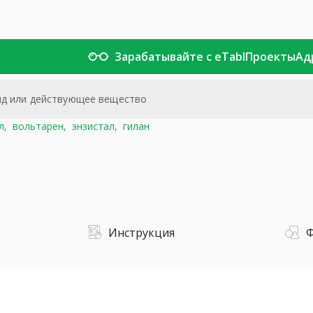
Зарабатывайте с eTabl
Проекты
Ад
л,
вольтарен,
энзистал,
гилан
Инструкция