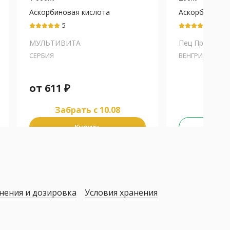
Аскорбиновая кислота
Аскорбиновая
5
5
МУЛЬТИВИТА
Пец Продукцион
СЕРБИЯ
ВЕНГРИЯ
от
611
₽
Забрать c 10.08
Купить
Не у
нения и дозировка
Условия хранения