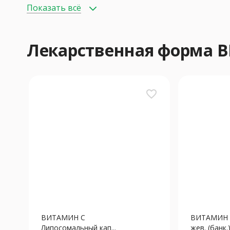
Показать всё
Лекарственная форма 
favorite_border
ВИТАМИН С
ВИТАМИН С
Липосомальный кап...
жев. (банк.) 