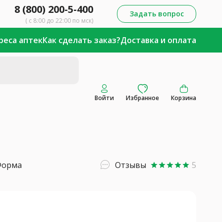
8 (800) 200-5-400
Задать вопрос
( с 8:00 до 22:00 по мск)
реса аптек
Как сделать заказ?
Доставка и оплата
Войти
Избранное
Корзина
Форма
Отзывы
5
star
star
star
star
star