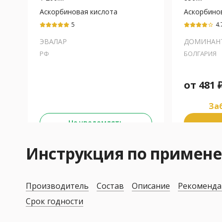
Аскорбиновая кислота
Аскорбино
5
4.
star_border
ЭВАЛАР
ДОМИНАН
РФ
БОЛГАРИЯ
от
481
Заб
Не уведомлять
Инструкция по примен
Производитель
Состав
Описание
Рекоменда
Срок годности