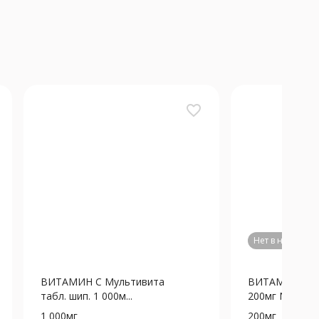
favorite_border
Нет в наличии
ВИТАМИН С Мультивита
ВИТАМИН С та
табл. шип. 1 000м...
200мг N20
1 000мг
200мг