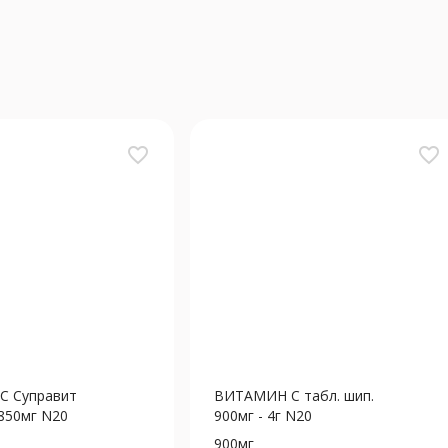
favorite_border
favorite_border
 Суправит
ВИТАМИН С табл. шип.
 850мг N20
900мг - 4г N20
900мг