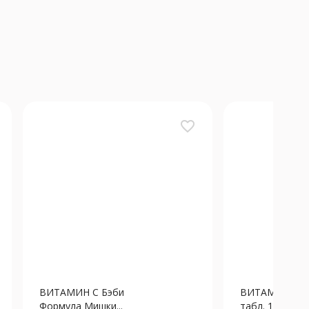
favorite_border
ВИТАМИН С Бэби
ВИТАМИН С Bi
Формула Мишки...
табл. 1.8г N10