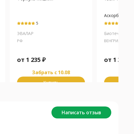
Аскорбиновая
5
5
ЭВАЛАР
Биотеч ЮСА
РФ
ВЕНГРИЯ
от
1 235
₽
от
1 383
₽
Забрать c 10.08
Забра
Купить
К
Написать отзыв