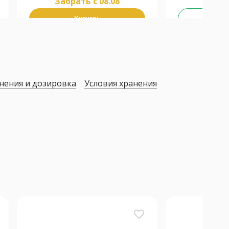
Забрать c 08.08
Купить
Не у
нения и дозировка
Условия хранения
favorite_border