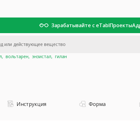
Зарабатывайте с eTabl
Проекты
Ад
л,
вольтарен,
энзистал,
гилан
Инструкция
Форма