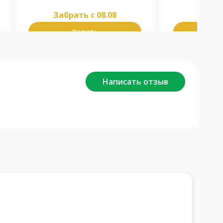
Забрать c 08.08
Забра
Купить
К
Написать отзыв