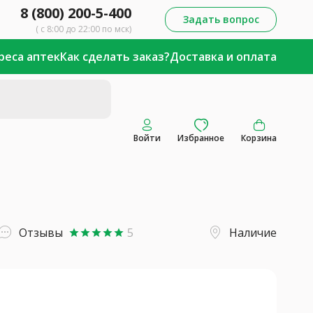
8 (800) 200-5-400
Задать вопрос
( с 8:00 до 22:00 по мск)
реса аптек
Как сделать заказ?
Доставка и оплата
Войти
Избранное
Корзина
Отзывы
5
Наличие
star
star
star
star
star