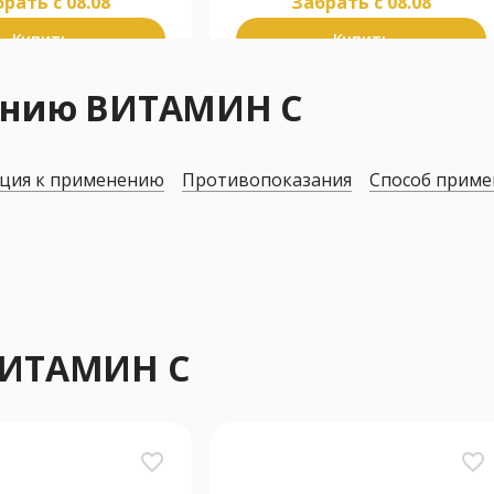
рать c 08.08
Забрать c 08.08
Купить
Купить
ению ВИТАМИН С
ция к применению
Противопоказания
Способ приме
ВИТАМИН С
favorite_border
favorite_border