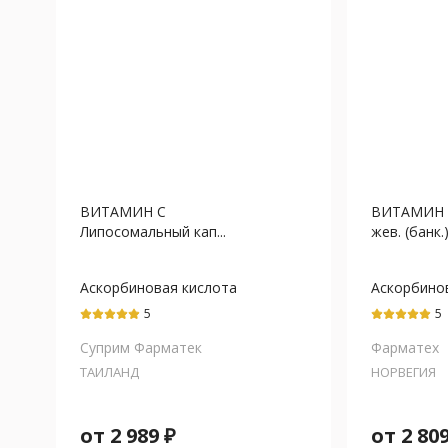
ВИТАМИН С
ВИТАМИН С
Липосомальный кап...
жев. (банк.) 
Аскорбиновая кислота
Аскорбино
кислота+К
5
5
Суприм Фарматек
Фарматех
ТАИЛАНД
НОРВЕГИЯ
от
2 989
₽
от
2 80