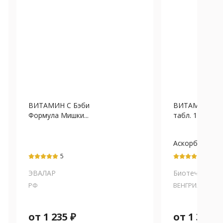
ВИТАМИН С Бэби
ВИТАМИН С Bi
Формула Мишки...
табл. 1.8г N10
Аскорбиновая
5
5
ЭВАЛАР
Биотеч ЮСА
РФ
ВЕНГРИЯ
от
1 235
₽
от
1 383
₽