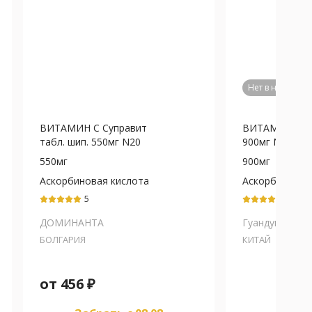
Нет в наличии
ВИТАМИН С Суправит
ВИТАМИН С та
табл. шип. 550мг N20
900мг N20 Цитр
550мг
900мг
Аскорбиновая кислота
Аскорбиновая
5
5
ДОМИНАНТА
Гуандун йичао.
БОЛГАРИЯ
КИТАЙ
от
456
₽