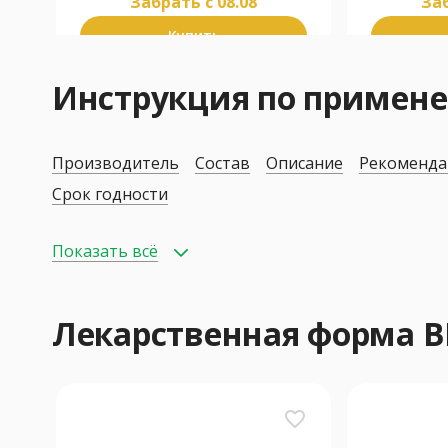
Забрать c 08.08
Заб
Купить
Инструкция по примен
Производитель
Состав
Описание
Рекоменда
Срок годности
Показать всё
Лекарственная форма 
favorite_border