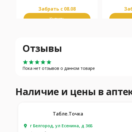
Забрать c 08.08
Заб
Купить
Отзывы
star
star
star
star
star
Пока нет отзывов о данном товаре
Наличие и цены в апт
Табле.Точка
г Белгород, ул Есенина, д 36Б