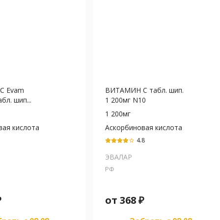
С Evam
ВИТАМИН С табл. шип.
бл. шип...
1 200мг N10
1 200мг
вая кислота
Аскорбиновая кислота
4.8
star_border
ЭВАЛАР
РФ
₽
от
368
₽