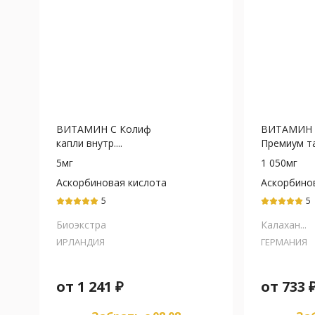
ВИТАМИН С Колиф
ВИТАМИН 
капли внутр....
Премиум та
5мг
1 050мг
Аскорбиновая кислота
Аскорбино
5
5
Биоэкстра
Калахан...
ИРЛАНДИЯ
ГЕРМАНИЯ
от
1 241
₽
от
733