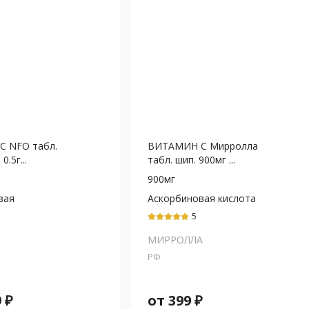
 NFO табл.
ВИТАМИН С Мирролла
0.5г...
табл. шип. 900мг ...
900мг
вая
Аскорбиновая кислота
верцетин
5
МИРРОЛЛА
РФ
9
₽
от
399
₽