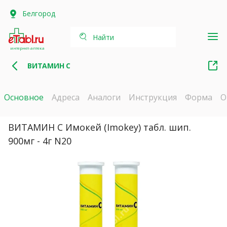
Белгород
Найти
интернет-аптека
ВИТАМИН С
Основное
Адреса
Аналоги
Инструкция
Форма
О
ВИТАМИН С Имокей (Imokey) табл. шип.
900мг - 4г N20