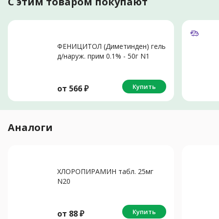
С этим товаром покупают
ФЕНИЦИТОЛ (Диметинден) гель
д/наруж. прим 0.1% - 50г N1
Купить
от
566
₽
Аналоги
ХЛОРОПИРАМИН табл. 25мг
N20
Купить
от
88
₽