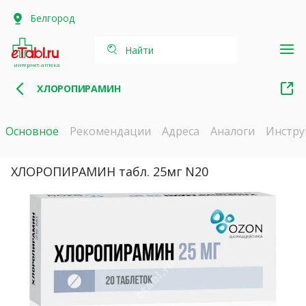
Белгород
Найти
интернет-аптека
ХЛОРОПИРАМИН
Основное
Рекомендации
Адреса
Аналоги
Инстру
ХЛОРОПИРАМИН табл. 25мг N20