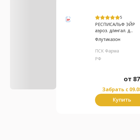
5
РЕСПИСАЛЬФ ЭЙР
аэроз. д/ингал. д...
Флутиказон
ПСК Фарма
РФ
от
87
Забрать c 09.0
Купить