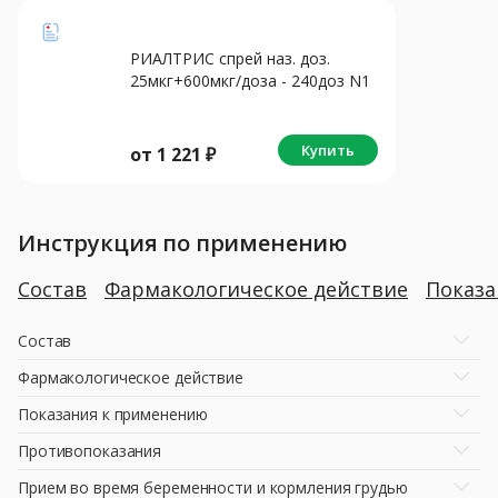
РИАЛТРИС спрей наз. доз.
25мкг+600мкг/доза - 240доз N1
Купить
от
1 221
₽
Инструкция по применению
Состав
Фармакологическое действие
Показ
Состав
Фармакологическое действие
Показания к применению
Противопоказания
Прием во время беременности и кормления грудью