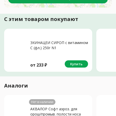
С этим товаром покупают
ЭХИНАЦЕИ СИРОП с витамином
С (фл.) 250г N1
Купить
от
233
₽
Аналоги
Нет в наличии
АКВАЛОР Софт аэроз. для
орош/промыв. полости носа