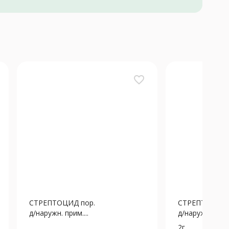
favorite_border
СТРЕПТОЦИД пор.
СТРЕПТОЦИД 
д/наружн. прим....
д/наружн. прим.
2г