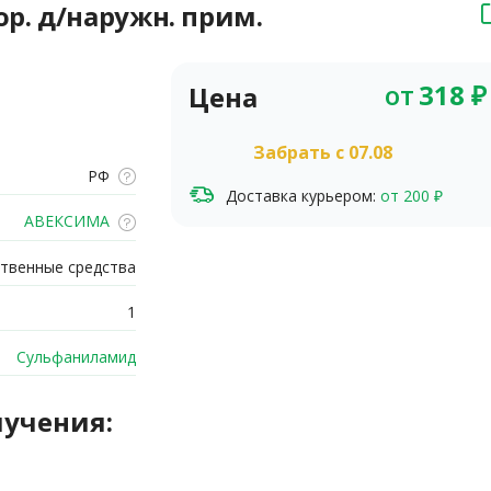
р. д/наружн. прим.
от
318
₽
Цена
Забрать c 07.08
РФ
Доставка курьером:
от 200 ₽
АВЕКСИМА
твенные средства
1
Сульфаниламид
лучения: