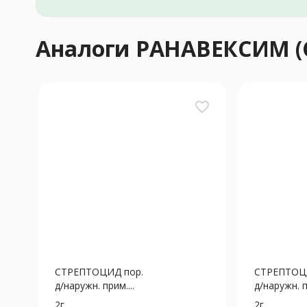
Аналоги РАНАВЕКСИМ 
favorite_border
СТРЕПТОЦИД пор.
СТРЕПТОЦ
д/наружн. прим....
д/наружн. п
2г
2г