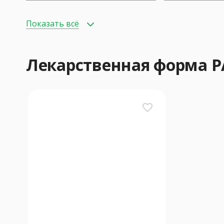
Показать всё
Лекарственная форма 
favorite_border