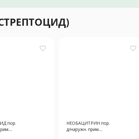
(СТРЕПТОЦИД)
favorite_border
favorite_border
ИД пор.
НЕОБАЦИТРИН пор.
рим....
д/наружн. прим....