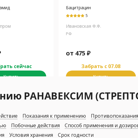
амид
Бацитрацин
5
дпром
Ивановская Ф.Ф.
РФ
₽
от
475
₽
рать сейчас
Забрать c 07.08
Купить
Купить
ению РАНАВЕКСИМ (СТРЕП
ействие
Показания к применению
Противопоказани
дью
Побочные действия
Способ применения и дозиро
ия
Условия хранения
Срок годности