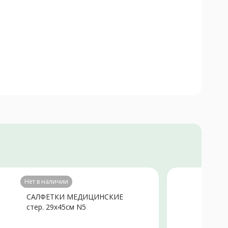
Нет в наличии
САЛФЕТКИ МЕДИЦИНСКИЕ
С
стер. 29х45см N5
с