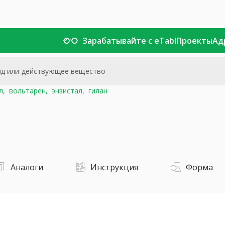
Зарабатывайте с eTabl
Проекты
Ад
л,
вольтарен,
энзистал,
гилан
Аналоги
Инструкция
Форма