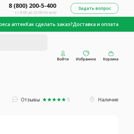
8 (800) 200-5-400
Задать вопрос
( с 8:00 до 22:00 по мск)
реса аптек
Как сделать заказ?
Доставка и оплата
Войти
Избранное
Корзина
Отзывы
5
Наличие
star
star
star
star
star