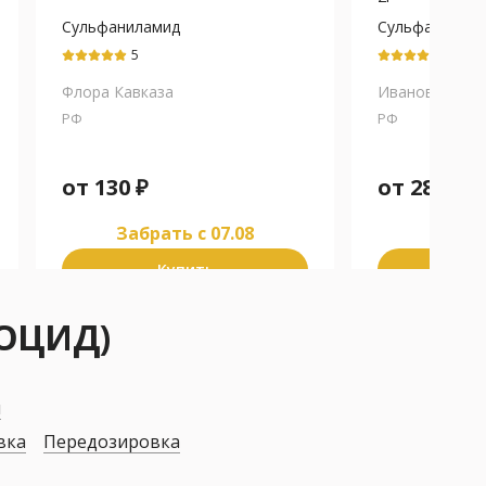
Сульфаниламид
Сульфанилам
5
5
Флора Кавказа
Ивановская Ф.
РФ
РФ
от
130
₽
от
287
₽
Забрать c 07.08
Забра
Купить
К
ТОЦИД)
я
вка
Передозировка