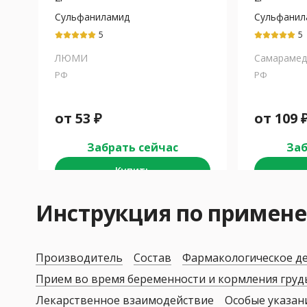
Сульфаниламид
Сульфанил
5
5
ЛЮМИ
Самараме
РФ
РФ
от
53
₽
от
109
Забрать сейчас
Заб
Купить
Инструкция по примен
Производитель
Состав
Фармакологическое д
Прием во время беременности и кормления гру
Лекарственное взаимодействие
Особые указан