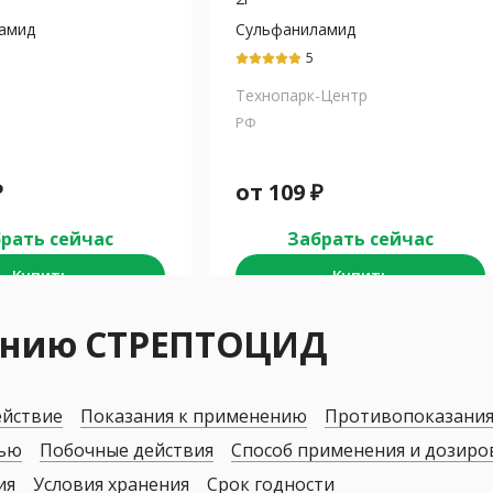
амид
Сульфаниламид
5
Технопарк-Центр
РФ
₽
от
109
₽
рать сейчас
Забрать сейчас
Купить
Купить
нению СТРЕПТОЦИД
ействие
Показания к применению
Противопоказани
дью
Побочные действия
Способ применения и дозиро
ия
Условия хранения
Срок годности