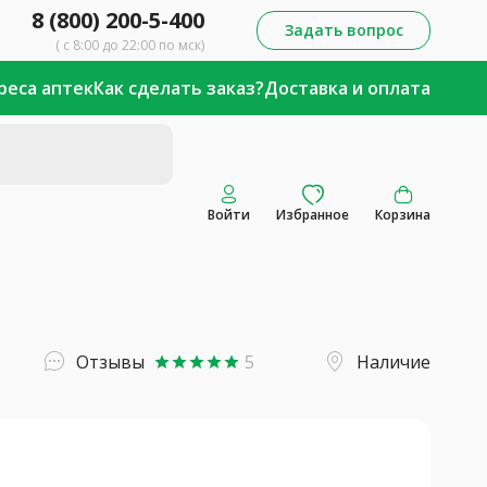
8 (800) 200-5-400
Задать вопрос
( с 8:00 до 22:00 по мск)
реса аптек
Как сделать заказ?
Доставка и оплата
Войти
Избранное
Корзина
Отзывы
5
Наличие
star
star
star
star
star