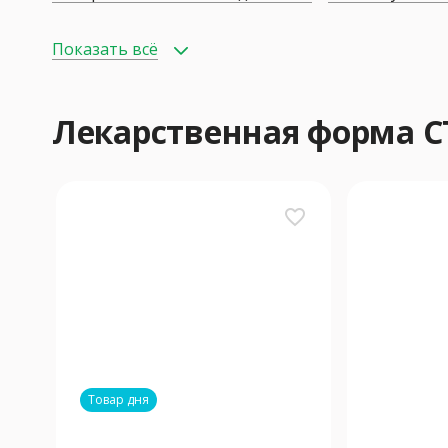
Показать всё
Лекарственная форма 
favorite_border
Товар дня