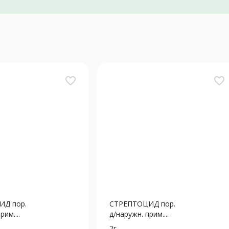
favorite_border
favorite_border
ИД пор.
СТРЕПТОЦИД пор.
рим....
д/наружн. прим....
2г