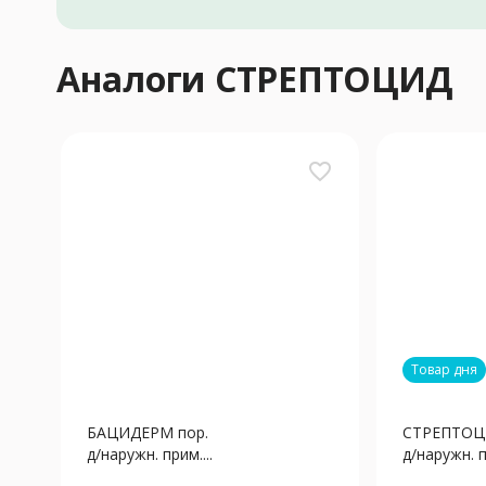
Аналоги СТРЕПТОЦИД
favorite_border
Товар дня
БАЦИДЕРМ пор.
СТРЕПТОЦ
д/наружн. прим....
д/наружн. п