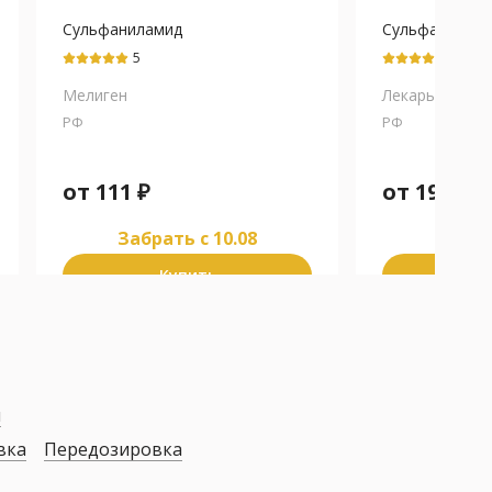
Сульфаниламид
Сульфанилам
5
5
Мелиген
Лекарь
РФ
РФ
от
111
₽
от
192
₽
Забрать c 10.08
Забра
Купить
К
я
вка
Передозировка