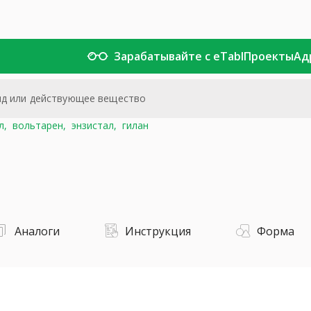
Зарабатывайте с eTabl
Проекты
Ад
л,
вольтарен,
энзистал,
гилан
Аналоги
Инструкция
Форма