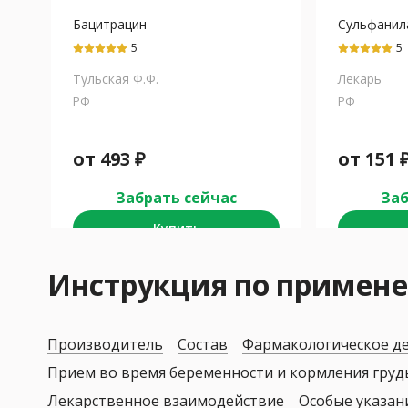
Бацитрацин
Сульфанил
5
5
Тульская Ф.Ф.
Лекарь
РФ
РФ
от
493
₽
от
151
Забрать сейчас
Заб
Купить
Инструкция по приме
Производитель
Состав
Фармакологическое д
Прием во время беременности и кормления гру
Лекарственное взаимодействие
Особые указан