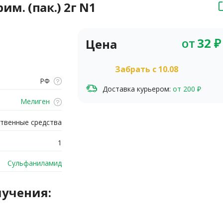
м. (пак.) 2г N1
от
32
₽
Цена
Забрать c 10.08
РФ
Доставка курьером:
от 200 ₽
Мелиген
твенные средства
1
Сульфаниламид
лучения: