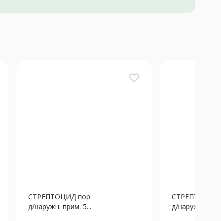
favorite_border
СТРЕПТОЦИД пор.
СТРЕПТОЦИД 
д/наружн. прим. 5...
д/наружн. прим.